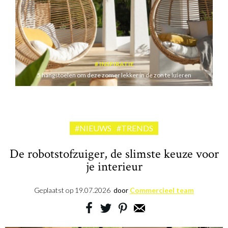
INSPIRATIE
5 hangstoelen om deze zomer lekker in de zon te luieren
#NIEUWS
#TRENDS
De robotstofzuiger, de slimste keuze voor
je interieur
Geplaatst op
19.07.2026
door
Commercieel team