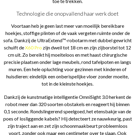
toe te trekken.
Technologie die onopvallend haar werk doet
Voortaan heb je geen last meer van moeilijk bereikbare
hoekjes, stoffige plinten of de vaak vergeten ruimte onder de
sofa. Dankzij de UltraExtend™-robotarm met dubbel gewricht
schuift de
X60 Pro
zijn dweil tot 18 cm en zijn zijborstel tot 12
cm uit. Zo bereikt hij moeiteloos en met haast chirurgische
precisie plaatsen onder lage meubels, rond tafelpoten en langs
muren. Een hele opluchting voor gezinnen met kinderen of
huisdieren: eindelijk een onberispelijke vloer zonder moeite,
tot in de kleinste hoekjes.
Dankzij de kunstmatige intelligentie OmniSight 3.0 herkent de
robot meer dan 320 soorten obstakels en reageert hij binnen
0,1 seconde. Rondslingerend speelgoed, het etensbakje van de
poes of losliggende kabels? Hij detecteert ze nauwkeurig, past
zijn traject aan en zet zijn schoonmaakbeurt probleemloos
voort, zonder ook maar een centimeter over te slaan. Ook