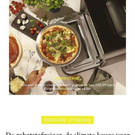
WEDSTRIJD
Win een elektrische pizzaoven ter waarde van 299,99 euro
aangeboden door riviera&bar
#NIEUWS
#TRENDS