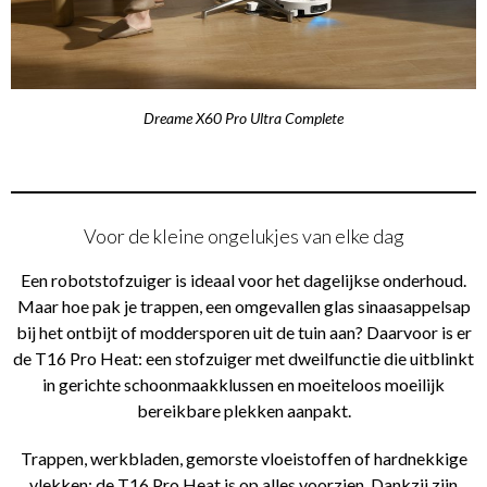
Dreame X60 Pro Ultra Complete
Voor de kleine ongelukjes van elke dag
Een robotstofzuiger is ideaal voor het dagelijkse onderhoud.
Maar hoe pak je trappen, een omgevallen glas sinaasappelsap
bij het ontbijt of moddersporen uit de tuin aan? Daarvoor is er
de T16 Pro Heat: een stofzuiger met dweilfunctie die uitblinkt
in gerichte schoonmaakklussen en moeiteloos moeilijk
bereikbare plekken aanpakt.
Trappen, werkbladen, gemorste vloeistoffen of hardnekkige
vlekken: de T16 Pro Heat is op alles voorzien. Dankzij zijn