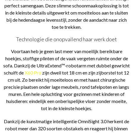
perfect samengaan. Deze slimme schoonmaakoplossing is tot
in de kleinste details uitgewerkt om moeiteloos aan te sluiten
bij de hedendaagse levensstijl, zonder de aandacht naar zich
toe te trekken.
Technologie die onopvallend haar werk doet
Voortaan heb je geen last meer van moeilijk bereikbare
hoekjes, stoffige plinten of de vaak vergeten ruimte onder de
sofa. Dankzij de UltraExtend™-robotarm met dubbel gewricht
schuift de
X60 Pro
zijn dweil tot 18 cm en zijn zijborstel tot 12
cm uit. Zo bereikt hij moeiteloos en met haast chirurgische
precisie plaatsen onder lage meubels, rond tafelpoten en langs
muren. Een hele opluchting voor gezinnen met kinderen of
huisdieren: eindelijk een onberispelijke vloer zonder moeite,
tot in de kleinste hoekjes.
Dankzij de kunstmatige intelligentie OmniSight 3.0 herkent de
robot meer dan 320 soorten obstakels en reageert hij binnen