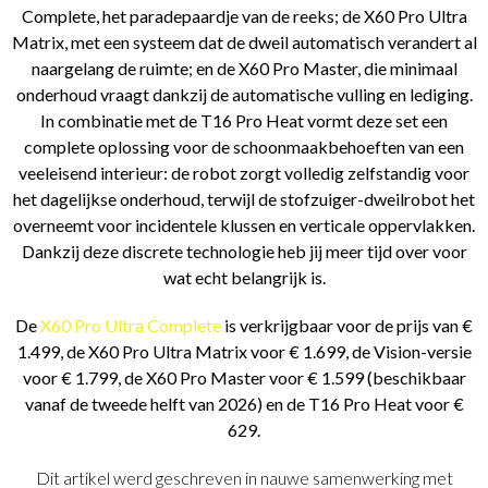
Complete, het paradepaardje van de reeks; de X60 Pro Ultra
Matrix, met een systeem dat de dweil automatisch verandert al
naargelang de ruimte; en de X60 Pro Master, die minimaal
onderhoud vraagt dankzij de automatische vulling en lediging.
In combinatie met de T16 Pro Heat vormt deze set een
complete oplossing voor de schoonmaakbehoeften van een
veeleisend interieur: de robot zorgt volledig zelfstandig voor
het dagelijkse onderhoud, terwijl de stofzuiger-dweilrobot het
overneemt voor incidentele klussen en verticale oppervlakken.
Dankzij deze discrete technologie heb jij meer tijd over voor
wat echt belangrijk is.
De
X60 Pro Ultra Complete
is verkrijgbaar voor de prijs van €
1.499, de X60 Pro Ultra Matrix voor € 1.699, de Vision-versie
voor € 1.799, de X60 Pro Master voor € 1.599 (beschikbaar
vanaf de tweede helft van 2026) en de T16 Pro Heat voor €
629.
Dit artikel werd geschreven in nauwe samenwerking met