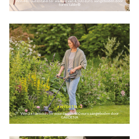
Win een buitentafel ter waarde van 4.500 euro, aangeboden door
formi’table®
WEDSTRIJD
Win 3 x tuintools ter waarde van 460 euro aangeboden door
GARDENA