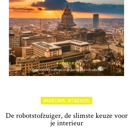
ADRESJES
3 Brusselse rooftops met panoramisch uitzicht
#NIEUWS
#TRENDS
De robotstofzuiger, de slimste keuze voor
je interieur