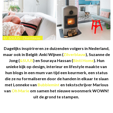
©
&SUUS - Zilverblauw
Dagelijks inspirireren ze duizenden volgers in Nederland,
maar ook in België: Anki Wijnen (
Zilverblauw
), Suzanne de
Jong (
&SUUS
) en Souraya Hassan (
Binti Home
). Hun
unieke kijk op design, interieur en lifestyle maakte van
hun blogs in een mum van tijd een keurmerk, een status
die ze nu formaliseren door de handen in elkaar te slaan
met Lonneke van
Bubblemint
en tekstschrijver Marlous
van
Oh Marie
om samen het nieuwe woonmerk WOWN!
uit de grond te stampen.