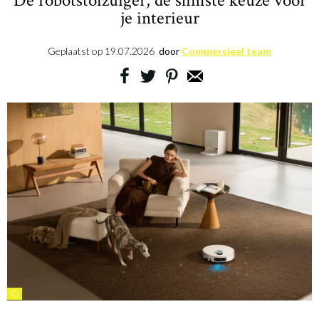
De robotstofzuiger, de slimste keuze voor
je interieur
Geplaatst op
19.07.2026
door
Commercieel team
©