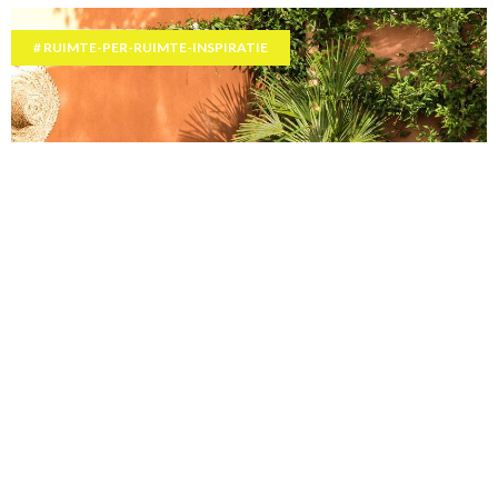
RUIMTE-PER-RUIMTE-INSPIRATIE
30 must-have items om je huis en terras om
te toveren tot een tropisch paradijs