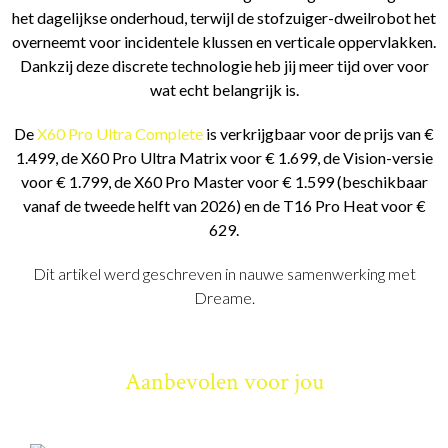
het dagelijkse onderhoud, terwijl de stofzuiger-dweilrobot het
overneemt voor incidentele klussen en verticale oppervlakken.
Dankzij deze discrete technologie heb jij meer tijd over voor
wat echt belangrijk is.
De
X60 Pro Ultra Complete
is verkrijgbaar voor de prijs van €
1.499, de X60 Pro Ultra Matrix voor € 1.699, de Vision-versie
voor € 1.799, de X60 Pro Master voor € 1.599 (beschikbaar
vanaf de tweede helft van 2026) en de T16 Pro Heat voor €
629.
Dit artikel werd geschreven in nauwe samenwerking met
Dreame.
Aanbevolen voor jou
WEDSTRIJD
Win een buitentafel ter waarde van 4.500 euro, aangeboden door
formi’table®