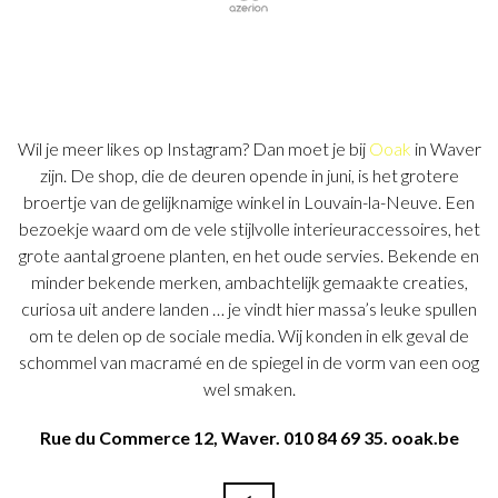
Wil je meer likes op Instagram? Dan moet je bij
Ooak
in Waver
zijn. De shop, die de deuren opende in juni, is het grotere
broertje van de gelijknamige winkel in Louvain-la-Neuve. Een
bezoekje waard om de vele stijlvolle interieuraccessoires, het
grote aantal groene planten, en het oude servies. Bekende en
minder bekende merken, ambachtelijk gemaakte creaties,
curiosa uit andere landen … je vindt hier massa’s leuke spullen
om te delen op de sociale media. Wij konden in elk geval de
schommel van macramé en de spiegel in de vorm van een oog
wel smaken.
Rue du Commerce 12, Waver. 010 84 69 35. ooak.be