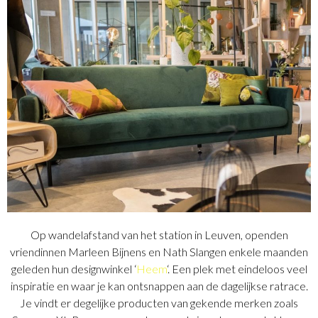
Op wandelafstand van het station in Leuven, openden
vriendinnen Marleen Bijnens en Nath Slangen enkele maanden
geleden hun designwinkel ‘
Heem
‘. Een plek met eindeloos veel
inspiratie en waar je kan ontsnappen aan de dagelijkse ratrace.
Je vindt er degelijke producten van gekende merken zoals