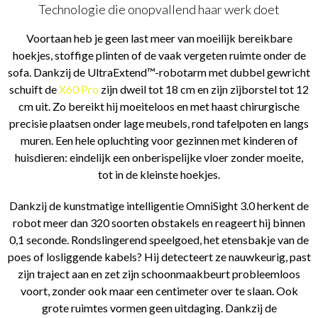
Technologie die onopvallend haar werk doet
Voortaan heb je geen last meer van moeilijk bereikbare
hoekjes, stoffige plinten of de vaak vergeten ruimte onder de
sofa. Dankzij de UltraExtend™-robotarm met dubbel gewricht
schuift de
X60 Pro
zijn dweil tot 18 cm en zijn zijborstel tot 12
cm uit. Zo bereikt hij moeiteloos en met haast chirurgische
precisie plaatsen onder lage meubels, rond tafelpoten en langs
muren. Een hele opluchting voor gezinnen met kinderen of
huisdieren: eindelijk een onberispelijke vloer zonder moeite,
tot in de kleinste hoekjes.
Dankzij de kunstmatige intelligentie OmniSight 3.0 herkent de
robot meer dan 320 soorten obstakels en reageert hij binnen
0,1 seconde. Rondslingerend speelgoed, het etensbakje van de
poes of losliggende kabels? Hij detecteert ze nauwkeurig, past
zijn traject aan en zet zijn schoonmaakbeurt probleemloos
voort, zonder ook maar een centimeter over te slaan. Ook
grote ruimtes vormen geen uitdaging. Dankzij de