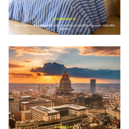
INSPIRATIE
10 zomerse beddengoedsets voor frisse nachten tussen stijlvolle
lakens
ADRESJES