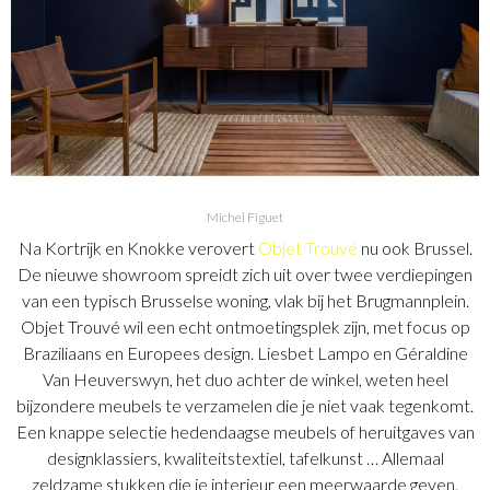
Michel Figuet
Na Kortrijk en Knokke verovert
Objet Trouvé
nu ook Brussel.
De nieuwe showroom spreidt zich uit over twee verdiepingen
van een typisch Brusselse woning, vlak bij het Brugmannplein.
Objet Trouvé wil een echt ontmoetingsplek zijn, met focus op
Braziliaans en Europees design. Liesbet Lampo en Géraldine
Van Heuverswyn, het duo achter de winkel, weten heel
bijzondere meubels te verzamelen die je niet vaak tegenkomt.
Een knappe selectie hedendaagse meubels of heruitgaves van
designklassiers, kwaliteitstextiel, tafelkunst … Allemaal
zeldzame stukken die je interieur een meerwaarde geven.