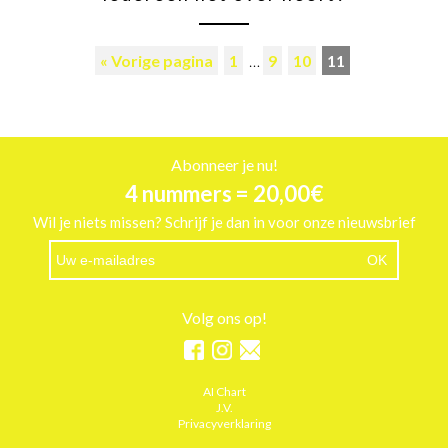
« Vorige pagina
1
…
9
10
11
Abonneer je nu!
4 nummers = 20,00€
Wil je niets missen? Schrijf je dan in voor onze nieuwsbrief
Volg ons op!
AI Chart
J.V.
Privacyverklaring