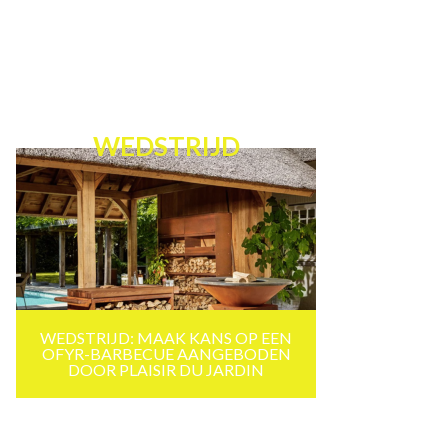
WEDSTRIJD
WEDSTRIJD: MAAK KANS OP EEN
OFYR-BARBECUE AANGEBODEN
DOOR PLAISIR DU JARDIN