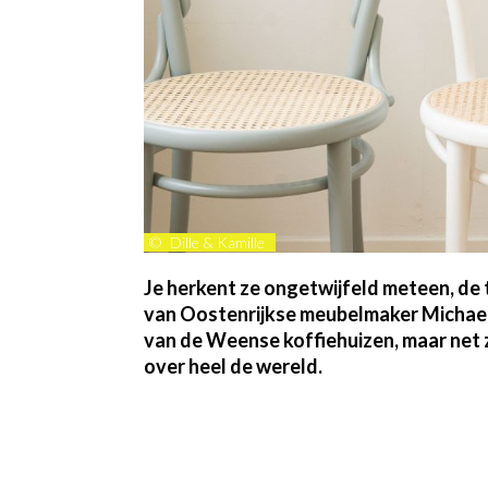
©
Dille & Kamille
Je herkent ze ongetwijfeld meteen, de t
van Oostenrijkse meubelmaker Michael T
van de Weense koffiehuizen, maar net z
over heel de wereld.