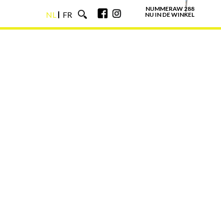
NUMMERAW 288
NL
FR
NU IN DE WINKEL
NL
FR