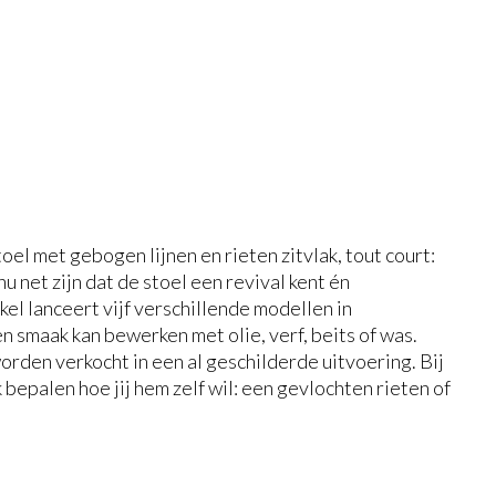
l met gebogen lijnen en rieten zitvlak, tout court:
u net zijn dat de stoel een revival kent én
nkel lanceert vijf verschillende modellen in
 smaak kan bewerken met olie, verf, beits of was.
rden verkocht in een al geschilderde uitvoering. Bij
k bepalen hoe jij hem zelf wil: een gevlochten rieten of