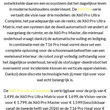
ontwikkelde daarom een ecosysteem dat het dagelijkse leven
in moderne huishoudens ondersteunt. De
X60 Pro
-serie
vertaalt die visie naar drie modellen: de X60 Pro Ultra
Complete, het paradepaardje van de reeks; de X60 Pro Ultra
Matrix, met een systeem dat de dweil automatisch verandert al
naargelang de ruimte; en de X60 Pro Master, die minimaal
onderhoud vraagt dankzij de automatische vulling en lediging.
In combinatie met de T16 Pro Heat vormt deze set een
complete oplossing voor de schoonmaakbehoeften van een
veeleisend interieur: de robot zorgt volledig zelfstandig voor
het dagelijkse onderhoud, terwijl de stofzuiger-dweilrobot het
overneemt voor incidentele klussen en verticale oppervlakken.
Dankzij deze discrete technologie heb jij meer tijd over voor
wat echt belangrijk is.
De
X60 Pro Ultra Complete
is verkrijgbaar voor de prijs van €
1.499, de X60 Pro Ultra Matrix voor € 1.699, de Vision-versie
voor € 1.799, de X60 Pro Master voor € 1.599 (beschikbaar
vanaf de tweede helft van 2026) en de T16 Pro Heat voor €