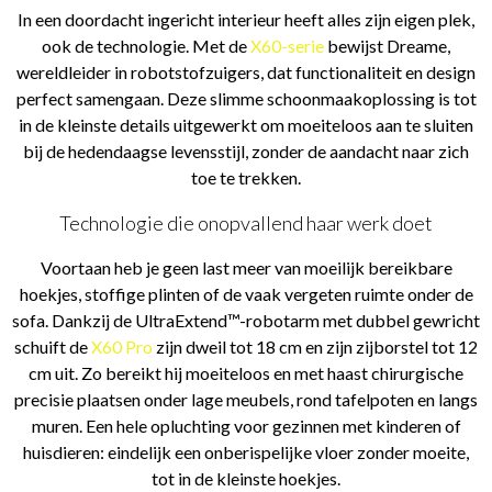
In een doordacht ingericht interieur heeft alles zijn eigen plek,
ook de technologie. Met de
X60-serie
bewijst Dreame,
wereldleider in robotstofzuigers, dat functionaliteit en design
perfect samengaan. Deze slimme schoonmaakoplossing is tot
in de kleinste details uitgewerkt om moeiteloos aan te sluiten
bij de hedendaagse levensstijl, zonder de aandacht naar zich
toe te trekken.
Technologie die onopvallend haar werk doet
Voortaan heb je geen last meer van moeilijk bereikbare
hoekjes, stoffige plinten of de vaak vergeten ruimte onder de
sofa. Dankzij de UltraExtend™-robotarm met dubbel gewricht
schuift de
X60 Pro
zijn dweil tot 18 cm en zijn zijborstel tot 12
cm uit. Zo bereikt hij moeiteloos en met haast chirurgische
precisie plaatsen onder lage meubels, rond tafelpoten en langs
muren. Een hele opluchting voor gezinnen met kinderen of
huisdieren: eindelijk een onberispelijke vloer zonder moeite,
tot in de kleinste hoekjes.