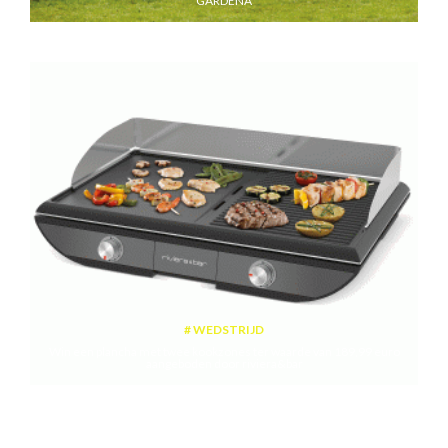
GARDENA
WEDSTRIJD
Win een plancha met twee kookzones ter waarde van 189,99 euro
aangeboden door riviera&bar