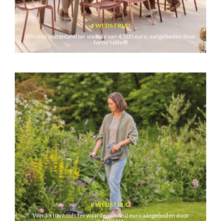
WEDSTRIJD
Win een buitentafel ter waarde van 4.500 euro, aangeboden door
formi’table®
WEDSTRIJD
Win 3 x tuintools ter waarde van 460 euro aangeboden door