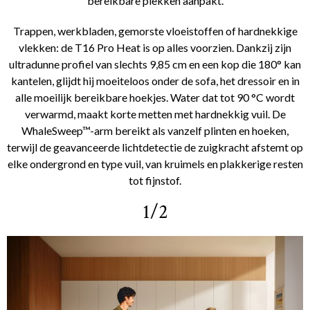
bereikbare plekken aanpakt.
Trappen, werkbladen, gemorste vloeistoffen of hardnekkige
vlekken: de T16 Pro Heat is op alles voorzien. Dankzij zijn
ultradunne profiel van slechts 9,85 cm en een kop die 180° kan
kantelen, glijdt hij moeiteloos onder de sofa, het dressoir en in
alle moeilijk bereikbare hoekjes. Water dat tot 90 °C wordt
verwarmd, maakt korte metten met hardnekkig vuil. De
WhaleSweep™-arm bereikt als vanzelf plinten en hoeken,
terwijl de geavanceerde lichtdetectie de zuigkracht afstemt op
elke ondergrond en type vuil, van kruimels en plakkerige resten
tot fijnstof.
1/2