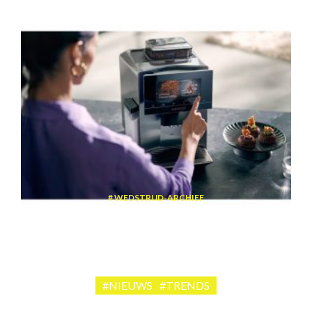
WEDSTRIJD-ARCHIEF
Win een volautomatische espressomachine van Siemens
#NIEUWS
#TRENDS