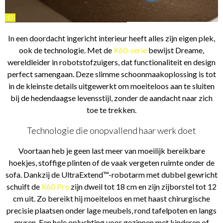
©
In een doordacht ingericht interieur heeft alles zijn eigen plek,
ook de technologie. Met de
X60-serie
bewijst Dreame,
wereldleider in robotstofzuigers, dat functionaliteit en design
perfect samengaan. Deze slimme schoonmaakoplossing is tot
in de kleinste details uitgewerkt om moeiteloos aan te sluiten
bij de hedendaagse levensstijl, zonder de aandacht naar zich
toe te trekken.
Technologie die onopvallend haar werk doet
Voortaan heb je geen last meer van moeilijk bereikbare
hoekjes, stoffige plinten of de vaak vergeten ruimte onder de
sofa. Dankzij de UltraExtend™-robotarm met dubbel gewricht
schuift de
X60 Pro
zijn dweil tot 18 cm en zijn zijborstel tot 12
cm uit. Zo bereikt hij moeiteloos en met haast chirurgische
precisie plaatsen onder lage meubels, rond tafelpoten en langs
muren. Een hele opluchting voor gezinnen met kinderen of