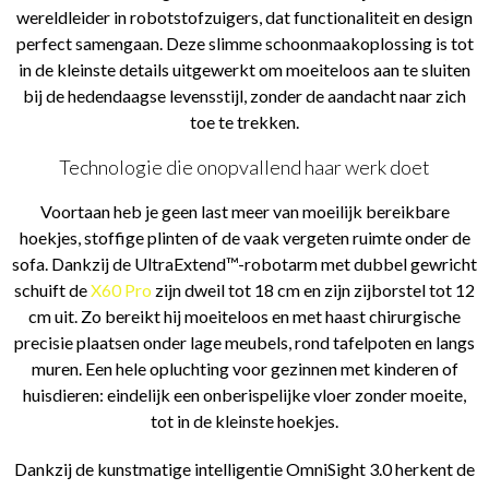
wereldleider in robotstofzuigers, dat functionaliteit en design
perfect samengaan. Deze slimme schoonmaakoplossing is tot
in de kleinste details uitgewerkt om moeiteloos aan te sluiten
bij de hedendaagse levensstijl, zonder de aandacht naar zich
toe te trekken.
Technologie die onopvallend haar werk doet
Voortaan heb je geen last meer van moeilijk bereikbare
hoekjes, stoffige plinten of de vaak vergeten ruimte onder de
sofa. Dankzij de UltraExtend™-robotarm met dubbel gewricht
schuift de
X60 Pro
zijn dweil tot 18 cm en zijn zijborstel tot 12
cm uit. Zo bereikt hij moeiteloos en met haast chirurgische
precisie plaatsen onder lage meubels, rond tafelpoten en langs
muren. Een hele opluchting voor gezinnen met kinderen of
huisdieren: eindelijk een onberispelijke vloer zonder moeite,
tot in de kleinste hoekjes.
Dankzij de kunstmatige intelligentie OmniSight 3.0 herkent de