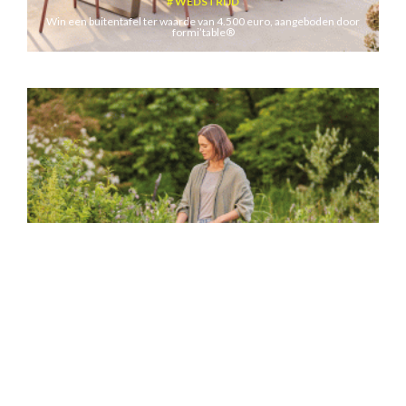
WEDSTRIJD
Win een buitentafel ter waarde van 4.500 euro, aangeboden door
formi’table®
WEDSTRIJD
Win 3 x tuintools ter waarde van 460 euro aangeboden door
GARDENA