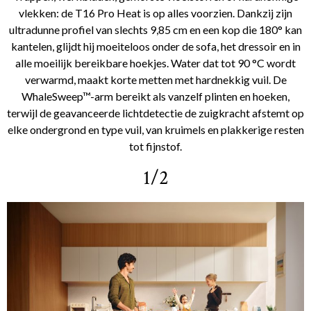
vlekken: de T16 Pro Heat is op alles voorzien. Dankzij zijn
ultradunne profiel van slechts 9,85 cm en een kop die 180° kan
kantelen, glijdt hij moeiteloos onder de sofa, het dressoir en in
alle moeilijk bereikbare hoekjes. Water dat tot 90 °C wordt
verwarmd, maakt korte metten met hardnekkig vuil. De
WhaleSweep™-arm bereikt als vanzelf plinten en hoeken,
terwijl de geavanceerde lichtdetectie de zuigkracht afstemt op
elke ondergrond en type vuil, van kruimels en plakkerige resten
tot fijnstof.
1/2