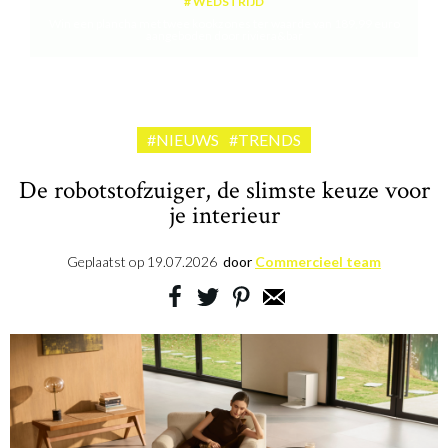
WEDSTRIJD
Win een plancha met twee kookzones ter waarde van 189,99 euro
aangeboden door riviera&bar
#NIEUWS
#TRENDS
De robotstofzuiger, de slimste keuze voor
je interieur
Geplaatst op
19.07.2026
door
Commercieel team