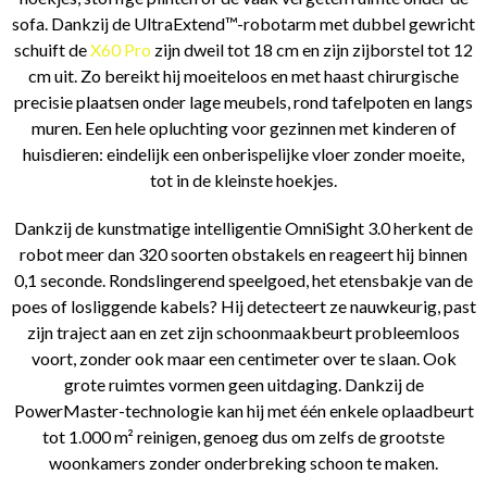
sofa. Dankzij de UltraExtend™-robotarm met dubbel gewricht
schuift de
X60 Pro
zijn dweil tot 18 cm en zijn zijborstel tot 12
cm uit. Zo bereikt hij moeiteloos en met haast chirurgische
precisie plaatsen onder lage meubels, rond tafelpoten en langs
muren. Een hele opluchting voor gezinnen met kinderen of
huisdieren: eindelijk een onberispelijke vloer zonder moeite,
tot in de kleinste hoekjes.
Dankzij de kunstmatige intelligentie OmniSight 3.0 herkent de
robot meer dan 320 soorten obstakels en reageert hij binnen
0,1 seconde. Rondslingerend speelgoed, het etensbakje van de
poes of losliggende kabels? Hij detecteert ze nauwkeurig, past
zijn traject aan en zet zijn schoonmaakbeurt probleemloos
voort, zonder ook maar een centimeter over te slaan. Ook
grote ruimtes vormen geen uitdaging. Dankzij de
PowerMaster-technologie kan hij met één enkele oplaadbeurt
tot 1.000 m² reinigen, genoeg dus om zelfs de grootste
woonkamers zonder onderbreking schoon te maken.