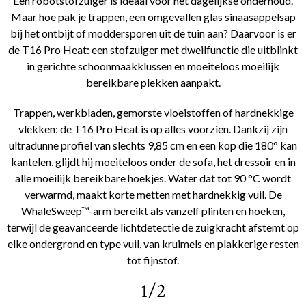
Een robotstofzuiger is ideaal voor het dagelijkse onderhoud.
Maar hoe pak je trappen, een omgevallen glas sinaasappelsap
bij het ontbijt of moddersporen uit de tuin aan? Daarvoor is er
de T16 Pro Heat: een stofzuiger met dweilfunctie die uitblinkt
in gerichte schoonmaakklussen en moeiteloos moeilijk
bereikbare plekken aanpakt.
Trappen, werkbladen, gemorste vloeistoffen of hardnekkige
vlekken: de T16 Pro Heat is op alles voorzien. Dankzij zijn
ultradunne profiel van slechts 9,85 cm en een kop die 180° kan
kantelen, glijdt hij moeiteloos onder de sofa, het dressoir en in
alle moeilijk bereikbare hoekjes. Water dat tot 90 °C wordt
verwarmd, maakt korte metten met hardnekkig vuil. De
WhaleSweep™-arm bereikt als vanzelf plinten en hoeken,
terwijl de geavanceerde lichtdetectie de zuigkracht afstemt op
elke ondergrond en type vuil, van kruimels en plakkerige resten
tot fijnstof.
1/2