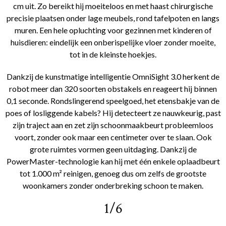
cm uit. Zo bereikt hij moeiteloos en met haast chirurgische
precisie plaatsen onder lage meubels, rond tafelpoten en langs
muren. Een hele opluchting voor gezinnen met kinderen of
huisdieren: eindelijk een onberispelijke vloer zonder moeite,
tot in de kleinste hoekjes.
Dankzij de kunstmatige intelligentie OmniSight 3.0 herkent de
robot meer dan 320 soorten obstakels en reageert hij binnen
0,1 seconde. Rondslingerend speelgoed, het etensbakje van de
poes of losliggende kabels? Hij detecteert ze nauwkeurig, past
zijn traject aan en zet zijn schoonmaakbeurt probleemloos
voort, zonder ook maar een centimeter over te slaan. Ook
grote ruimtes vormen geen uitdaging. Dankzij de
PowerMaster-technologie kan hij met één enkele oplaadbeurt
tot 1.000 m² reinigen, genoeg dus om zelfs de grootste
woonkamers zonder onderbreking schoon te maken.
1/6