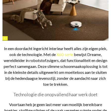
©
In een doordacht ingericht interieur heeft alles zijn eigen plek,
ook de technologie. Met de
X60-serie
bewijst Dreame,
wereldleider in robotstofzuigers, dat functionaliteit en design
perfect samengaan. Deze slimme schoonmaakoplossing is tot
in de kleinste details uitgewerkt om moeiteloos aan te sluiten
bij de hedendaagse levensstijl, zonder de aandacht naar zich
toe te trekken.
Technologie die onopvallend haar werk doet
Voortaan heb je geen last meer van moeilijk bereikbare
hoekjes, stoffige plinten of de vaak vergeten ruimte onder de