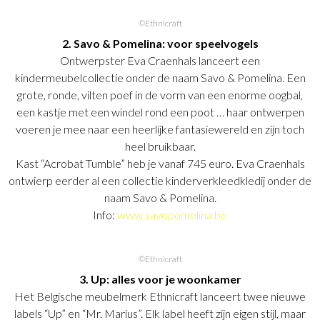
©Ethnicraft
2. Savo & Pomelina: voor speelvogels
Ontwerpster Eva Craenhals lanceert een
kindermeubelcollectie onder de naam Savo & Pomelina. Een
grote, ronde, vilten poef in de vorm van een enorme oogbal,
een kastje met een windel rond een poot … haar ontwerpen
voeren je mee naar een heerlijke fantasiewereld en zijn toch
heel bruikbaar.
Kast “Acrobat Tumble” heb je vanaf 745 euro. Eva Craenhals
ontwierp eerder al een collectie kinderverkleedkledij onder de
naam Savo & Pomelina.
Info:
www.savopomelina.be
©Ethnicraft
3. Up: alles voor je woonkamer
Het Belgische meubelmerk Ethnicraft lanceert twee nieuwe
labels “Up” en “Mr. Marius”. Elk label heeft zijn eigen stijl, maar