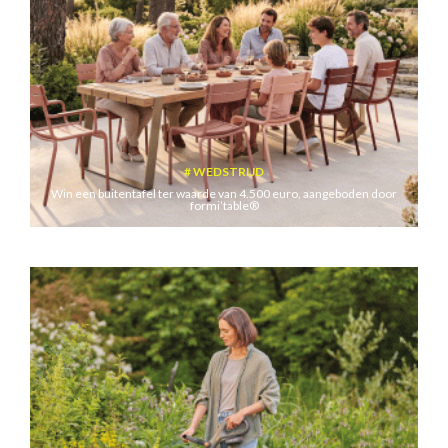
WEDSTRIJD
Win een buitentafel ter waarde van 4.500 euro, aangeboden door
formi’table®