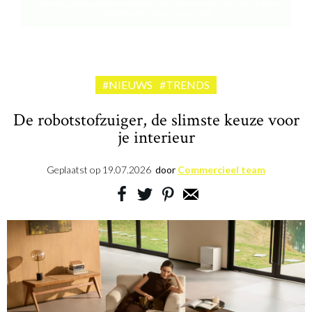
Win een plancha met twee kookzones ter waarde van 189,99 euro
aangeboden door riviera&bar
#NIEUWS
#TRENDS
De robotstofzuiger, de slimste keuze voor
je interieur
Geplaatst op
19.07.2026
door
Commercieel team