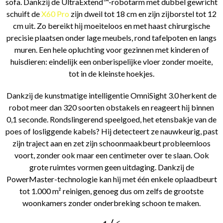
sofa. Dankzij de UltraExtend™-robotarm met dubbel gewricht
schuift de
X60 Pro
zijn dweil tot 18 cm en zijn zijborstel tot 12
cm uit. Zo bereikt hij moeiteloos en met haast chirurgische
precisie plaatsen onder lage meubels, rond tafelpoten en langs
muren. Een hele opluchting voor gezinnen met kinderen of
huisdieren: eindelijk een onberispelijke vloer zonder moeite,
tot in de kleinste hoekjes.
Dankzij de kunstmatige intelligentie OmniSight 3.0 herkent de
robot meer dan 320 soorten obstakels en reageert hij binnen
0,1 seconde. Rondslingerend speelgoed, het etensbakje van de
poes of losliggende kabels? Hij detecteert ze nauwkeurig, past
zijn traject aan en zet zijn schoonmaakbeurt probleemloos
voort, zonder ook maar een centimeter over te slaan. Ook
grote ruimtes vormen geen uitdaging. Dankzij de
PowerMaster-technologie kan hij met één enkele oplaadbeurt
tot 1.000 m² reinigen, genoeg dus om zelfs de grootste
woonkamers zonder onderbreking schoon te maken.