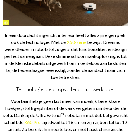
©
In een doordacht ingericht interieur heeft alles zijn eigen plek,
ook de technologie. Met de
X60-serie
bewijst Dreame,
wereldleider in robotstofzuigers, dat functionaliteit en design
perfect samengaan. Deze slimme schoonmaakoplossing is tot
in de kleinste details uitgewerkt om moeiteloos aan te sluiten
bij de hedendaagse levensstijl, zonder de aandacht naar zich
toe te trekken.
Technologie die onopvallend haar werk doet
Voortaan heb je geen last meer van moeilijk bereikbare
hoekjes, stoffige plinten of de vaak vergeten ruimte onder de
sofa. Dankzij de UltraExtend™-robotarm met dubbel gewricht
schuift de
X60 Pro
zijn dweil tot 18 cm en zijn zijborstel tot 12
cm uit. Zo bereikt hij moeiteloos en met haast chirurgische