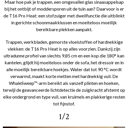
Maar hoe pak je trappen, een omgevallen glas sinaasappelsap
bij het ontbijt of moddersporen uit de tuin aan? Daarvoor is er
de T16 Pro Heat: een stofzuiger met dweilfunctie die uitblinkt
in gerichte schoonmaakklussen en moeiteloos moeilijk
bereikbare plekken aanpakt.
Trappen, werkbladen, gemorste vloeistoffen of hardnekkige
vlekken: de T16 Pro Heat is op alles voorzien. Dankzij zijn
ultradunne profiel van slechts 9,85 cm en een kop die 180° kan
kantelen, glijdt hij moeiteloos onder de sofa, het dressoir en in
alle moeilijk bereikbare hoekjes. Water dat tot 90 °C wordt
verwarmd, maakt korte metten met hardnekkig vuil. De
WhaleSweep™-arm bereikt als vanzelf plinten en hoeken,
terwijl de geavanceerde lichtdetectie de zuigkracht afstemt op
elke ondergrond en type vuil, van kruimels en plakkerige resten
tot fijnstof.
1/2