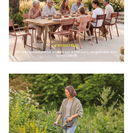
WEDSTRIJD
Win een buitentafel ter waarde van 4.500 euro, aangeboden door
formi’table®