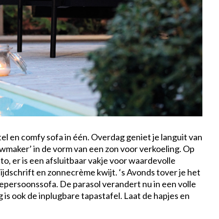
el en comfy sofa in één. Overdag geniet je languit van
wmaker’ in de vorm van een zon voor verkoeling. Op
ito, er is een afsluitbaar vakje voor waardevolle
tijdschrift en zonnecrème kwijt.
‘s Avonds tover je het
epersoonssofa. De parasol verandert nu in een volle
g is ook de inplugbare tapastafel. Laat de hapjes en