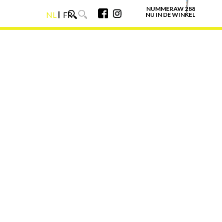
NUMMERAW 288
NL
FR
NU IN DE WINKEL
NL
FR