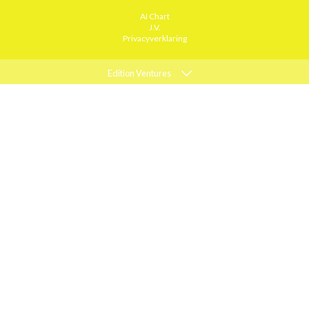
AI Chart
J.V.
Privacyverklaring
Edition Ventures
ELLE
MARIE CLAIRE
PSYCHOLOGIES
ACTIEF WONEN