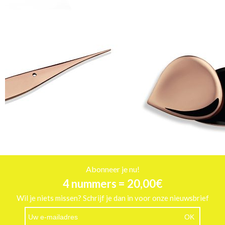
Abonneer je nu!
4 nummers = 20,00€
Wil je niets missen? Schrijf je dan in voor onze nieuwsbrief