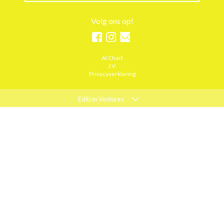
Volg ons op!
AI Chart
J.V.
Privacyverklaring
Edition Ventures
ELLE
MARIE CLAIRE
PSYCHOLOGIES
ACTIEF WONEN