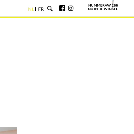
NUMMERAW 288
NL
FR
NU IN DE WINKEL
NL
FR