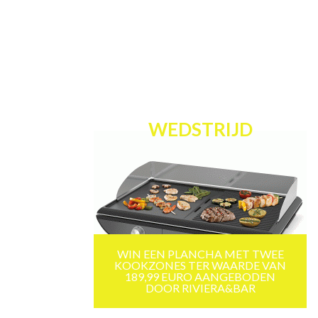
WEDSTRIJD
WIN EEN PLANCHA MET TWEE
KOOKZONES TER WAARDE VAN
189,99 EURO AANGEBODEN
DOOR RIVIERA&BAR