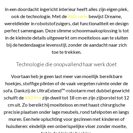
In een doordacht ingericht interieur heeft alles zijn eigen plek,
ook de technologie. Met de
X60-serie
bewijst Dreame,
wereldleider in robotstofzuigers, dat functionaliteit en design
perfect samengaan. Deze slimme schoonmaakoplossing is tot
in de kleinste details uitgewerkt om moeiteloos aan te sluiten
bij de hedendaagse levensstijl, zonder de aandacht naar zich
toe te trekken.
Technologie die onopvallend haar werk doet
Voortaan heb je geen last meer van moeilijk bereikbare
hoekjes, stoffige plinten of de vaak vergeten ruimte onder de
sofa. Dankzij de UltraExtend™-robotarm met dubbel gewricht
schuift de
X60 Pro
zijn dweil tot 18 cm en zijn zijborstel tot 12
cm uit. Zo bereikt hij moeiteloos en met haast chirurgische
precisie plaatsen onder lage meubels, rond tafelpoten en langs
muren. Een hele opluchting voor gezinnen met kinderen of
huisdieren: eindelijk een onberispelijke vloer zonder moeite,