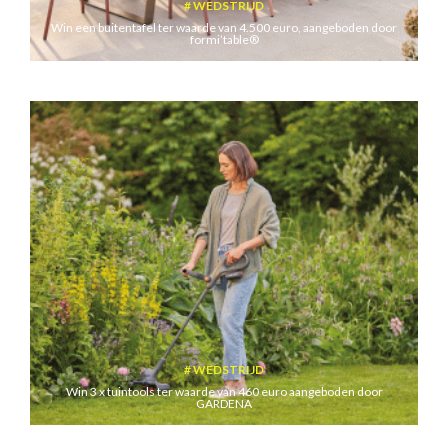
WEDSTRIJD
Win een buitentafel ter waarde van 4.500 euro, aangeboden door
formi’table®
WEDSTRIJD
Win 3 x tuintools ter waarde van 460 euro aangeboden door
GARDENA