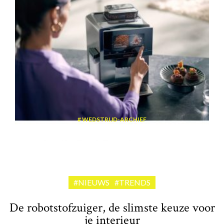
WEDSTRIJD-ARCHIEF
Win een volautomatische espressomachine van Siemens
#NIEUWS
#TRENDS
De robotstofzuiger, de slimste keuze voor
je interieur