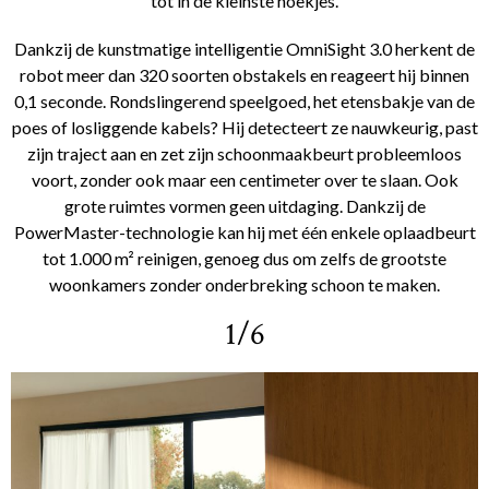
tot in de kleinste hoekjes.
Dankzij de kunstmatige intelligentie OmniSight 3.0 herkent de
robot meer dan 320 soorten obstakels en reageert hij binnen
0,1 seconde. Rondslingerend speelgoed, het etensbakje van de
poes of losliggende kabels? Hij detecteert ze nauwkeurig, past
zijn traject aan en zet zijn schoonmaakbeurt probleemloos
voort, zonder ook maar een centimeter over te slaan. Ook
grote ruimtes vormen geen uitdaging. Dankzij de
PowerMaster-technologie kan hij met één enkele oplaadbeurt
tot 1.000 m² reinigen, genoeg dus om zelfs de grootste
woonkamers zonder onderbreking schoon te maken.
1/6