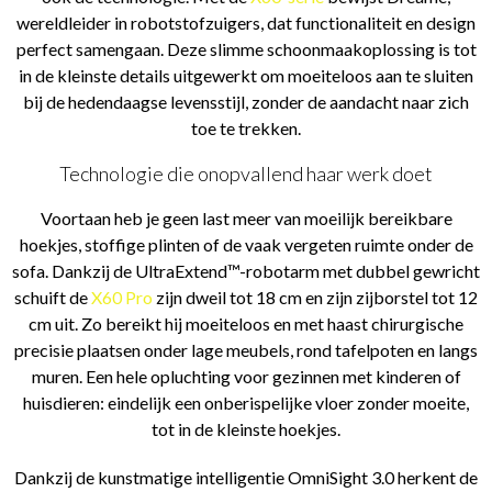
wereldleider in robotstofzuigers, dat functionaliteit en design
perfect samengaan. Deze slimme schoonmaakoplossing is tot
in de kleinste details uitgewerkt om moeiteloos aan te sluiten
bij de hedendaagse levensstijl, zonder de aandacht naar zich
toe te trekken.
Technologie die onopvallend haar werk doet
Voortaan heb je geen last meer van moeilijk bereikbare
hoekjes, stoffige plinten of de vaak vergeten ruimte onder de
sofa. Dankzij de UltraExtend™-robotarm met dubbel gewricht
schuift de
X60 Pro
zijn dweil tot 18 cm en zijn zijborstel tot 12
cm uit. Zo bereikt hij moeiteloos en met haast chirurgische
precisie plaatsen onder lage meubels, rond tafelpoten en langs
muren. Een hele opluchting voor gezinnen met kinderen of
huisdieren: eindelijk een onberispelijke vloer zonder moeite,
tot in de kleinste hoekjes.
Dankzij de kunstmatige intelligentie OmniSight 3.0 herkent de