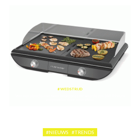
WEDSTRIJD
Win een plancha met twee kookzones ter waarde van 189,99 euro
aangeboden door riviera&bar
#NIEUWS
#TRENDS