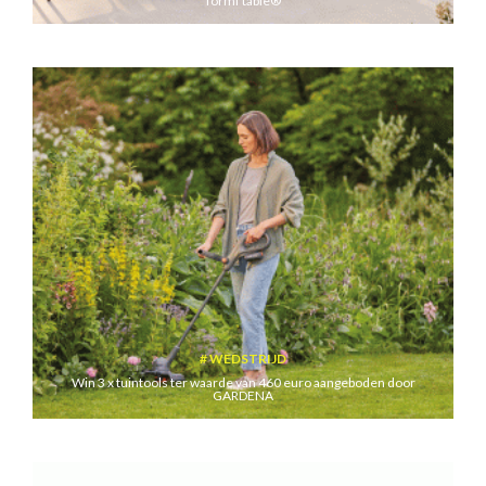
formi’table®
WEDSTRIJD
Win 3 x tuintools ter waarde van 460 euro aangeboden door
GARDENA