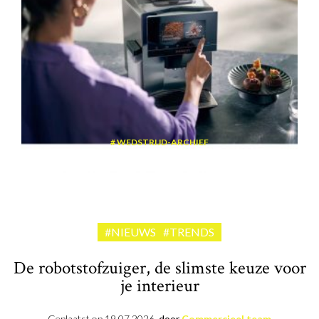
WEDSTRIJD-ARCHIEF
Win een volautomatische espressomachine van Siemens
#NIEUWS
#TRENDS
De robotstofzuiger, de slimste keuze voor
je interieur
Geplaatst op
19.07.2026
door
Commercieel team