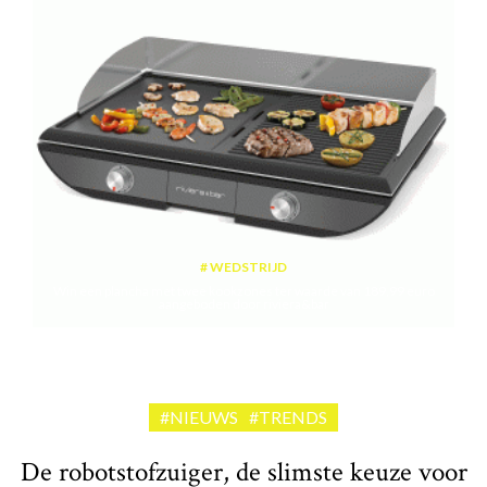
WEDSTRIJD
Win een plancha met twee kookzones ter waarde van 189,99 euro
aangeboden door riviera&bar
#NIEUWS
#TRENDS
De robotstofzuiger, de slimste keuze voor