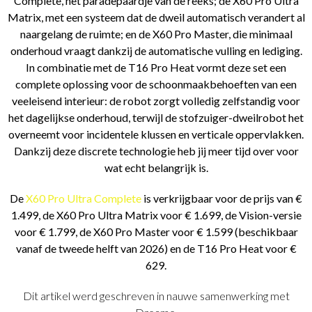
Complete, het paradepaardje van de reeks; de X60 Pro Ultra
Matrix, met een systeem dat de dweil automatisch verandert al
naargelang de ruimte; en de X60 Pro Master, die minimaal
onderhoud vraagt dankzij de automatische vulling en lediging.
In combinatie met de T16 Pro Heat vormt deze set een
complete oplossing voor de schoonmaakbehoeften van een
veeleisend interieur: de robot zorgt volledig zelfstandig voor
het dagelijkse onderhoud, terwijl de stofzuiger-dweilrobot het
overneemt voor incidentele klussen en verticale oppervlakken.
Dankzij deze discrete technologie heb jij meer tijd over voor
wat echt belangrijk is.
De
X60 Pro Ultra Complete
is verkrijgbaar voor de prijs van €
1.499, de X60 Pro Ultra Matrix voor € 1.699, de Vision-versie
voor € 1.799, de X60 Pro Master voor € 1.599 (beschikbaar
vanaf de tweede helft van 2026) en de T16 Pro Heat voor €
629.
Dit artikel werd geschreven in nauwe samenwerking met