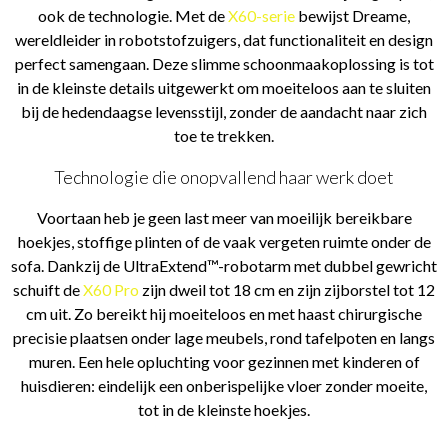
ook de technologie. Met de
X60-serie
bewijst Dreame,
wereldleider in robotstofzuigers, dat functionaliteit en design
perfect samengaan. Deze slimme schoonmaakoplossing is tot
in de kleinste details uitgewerkt om moeiteloos aan te sluiten
bij de hedendaagse levensstijl, zonder de aandacht naar zich
toe te trekken.
Technologie die onopvallend haar werk doet
Voortaan heb je geen last meer van moeilijk bereikbare
hoekjes, stoffige plinten of de vaak vergeten ruimte onder de
sofa. Dankzij de UltraExtend™-robotarm met dubbel gewricht
schuift de
X60 Pro
zijn dweil tot 18 cm en zijn zijborstel tot 12
cm uit. Zo bereikt hij moeiteloos en met haast chirurgische
precisie plaatsen onder lage meubels, rond tafelpoten en langs
muren. Een hele opluchting voor gezinnen met kinderen of
huisdieren: eindelijk een onberispelijke vloer zonder moeite,
tot in de kleinste hoekjes.