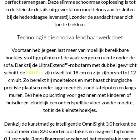
perfect samengaan. Deze slimme schoonmaakoplossing is tot
in de kleinste details uitgewerkt om moeiteloos aan te sluiten
bij de hedendaagse levensstijl, zonder de aandacht naar zich
toe te trekken.
Technologie die onopvallend haar werk doet
Voortaan heb je geen last meer van moeilijk bereikbare
hoekjes, stoffige plinten of de vaak vergeten ruimte onder de
sofa. Dankzij de UltraExtend™-robotarm met dubbel gewricht
schuift de
X60 Pro
zijn dweil tot 18 cm en zijn zijborstel tot 12
cm uit. Zo bereikt hij moeiteloos en met haast chirurgische
precisie plaatsen onder lage meubels, rond tafelpoten en langs
muren. Een hele opluchting voor gezinnen met kinderen of
huisdieren: eindelijk een onberispelijke vloer zonder moeite,
tot in de kleinste hoekjes.
Dankzij de kunstmatige intelligentie OmniSight 3.0 herkent de
robot meer dan 320 soorten obstakels en reageert hij binnen
0,1 seconde. Rondslingerend speelgoed, het etensbakje van de