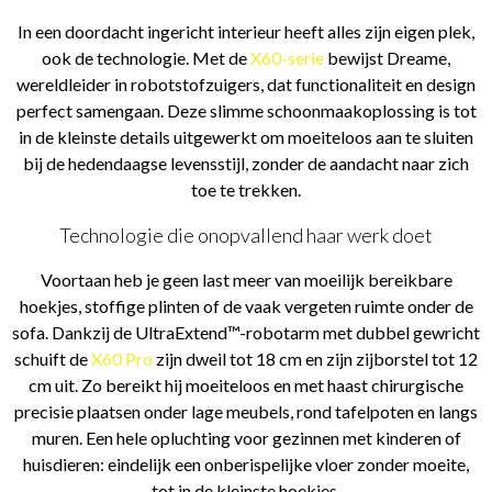
In een doordacht ingericht interieur heeft alles zijn eigen plek,
ook de technologie. Met de
X60-serie
bewijst Dreame,
wereldleider in robotstofzuigers, dat functionaliteit en design
perfect samengaan. Deze slimme schoonmaakoplossing is tot
in de kleinste details uitgewerkt om moeiteloos aan te sluiten
bij de hedendaagse levensstijl, zonder de aandacht naar zich
toe te trekken.
Technologie die onopvallend haar werk doet
Voortaan heb je geen last meer van moeilijk bereikbare
hoekjes, stoffige plinten of de vaak vergeten ruimte onder de
sofa. Dankzij de UltraExtend™-robotarm met dubbel gewricht
schuift de
X60 Pro
zijn dweil tot 18 cm en zijn zijborstel tot 12
cm uit. Zo bereikt hij moeiteloos en met haast chirurgische
precisie plaatsen onder lage meubels, rond tafelpoten en langs
muren. Een hele opluchting voor gezinnen met kinderen of
huisdieren: eindelijk een onberispelijke vloer zonder moeite,
tot in de kleinste hoekjes.