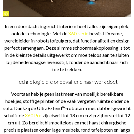
©
In een doordacht ingericht interieur heeft alles zijn eigen plek,
ook de technologie. Met de
X60-serie
bewijst Dreame,
wereldleider in robotstofzuigers, dat functionaliteit en design
perfect samengaan. Deze slimme schoonmaakoplossing is tot
in de kleinste details uitgewerkt om moeiteloos aan te sluiten
bij de hedendaagse levensstijl, zonder de aandacht naar zich
toe te trekken.
Technologie die onopvallend haar werk doet
Voortaan heb je geen last meer van moeilijk bereikbare
hoekjes, stoffige plinten of de vaak vergeten ruimte onder de
sofa. Dankzij de UltraExtend™-robotarm met dubbel gewricht
schuift de
X60 Pro
zijn dweil tot 18 cm en zijn zijborstel tot 12
cm uit. Zo bereikt hij moeiteloos en met haast chirurgische
precisie plaatsen onder lage meubels, rond tafelpoten en langs