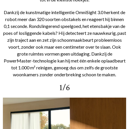
Dankzij de kunstmatige intelligentie OmniSight 3.0 herkent de
robot meer dan 320 soorten obstakels en reageert hij binnen
0,1 seconde. Rondslingerend speelgoed, het etensbakje van de
poes of losliggende kabels? Hij detecteert ze nauwkeurig, past
zijn traject aan en zet zijn schoonmaakbeurt probleemloos
voort, zonder ook maar een centimeter over te slaan. Ook
grote ruimtes vormen geen uitdaging. Dankzij de
PowerMaster-technologie kan hij met één enkele oplaadbeurt
tot 1.000 m² reinigen, genoeg dus om zelfs de grootste
woonkamers zonder onderbreking schoon te maken.
1/6