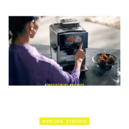
WEDSTRIJD-ARCHIEF
Win een volautomatische espressomachine van Siemens
#NIEUWS
#TRENDS