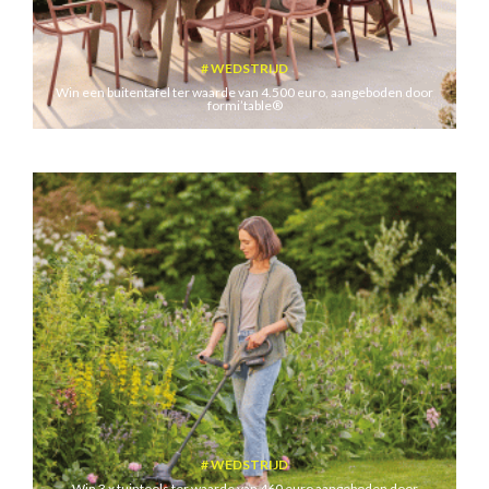
WEDSTRIJD
Win een buitentafel ter waarde van 4.500 euro, aangeboden door
formi’table®
WEDSTRIJD
Win 3 x tuintools ter waarde van 460 euro aangeboden door