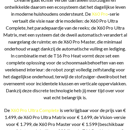
ontwikkelde daarom een ecosysteem dat het dagelijkse leven
in moderne huishoudens ondersteunt. De
X60 Pro
-serie
vertaalt die visie naar drie modellen: de X60 Pro Ultra
Complete, het paradepaardje van de reeks; de X60 Pro Ultra
Matrix, met een systeem dat de dweil automatisch verandert al
naargelang de ruimte; en de X60 Pro Master, die minimaal
onderhoud vraagt dankzij de automatische vulling en lediging.
In combinatie met de T16 Pro Heat vormt deze set een
complete oplossing voor de schoonmaakbehoeften van een
veeleisend interieur: de robot zorgt volledig zelfstandig voor
het dagelijkse onderhoud, terwijl de stofzuiger-dweilrobot het
overneemt voor incidentele klussen en verticale oppervlakken.
Dankzij deze discrete technologie heb jij meer tijd over voor
wat echt belangrijk is.
De
X60 Pro Ultra Complete
is verkrijgbaar voor de prijs van €
1.499, de X60 Pro Ultra Matrix voor € 1.699, de Vision-versie
voor € 1.799, de X60 Pro Master voor € 1.599 (beschikbaar