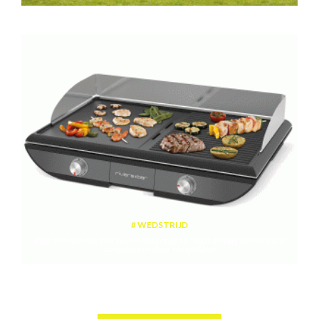
WEDSTRIJD
Win een plancha met twee kookzones ter waarde van 189,99 euro
aangeboden door riviera&bar