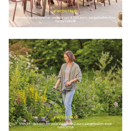
WEDSTRIJD
Win een buitentafel ter waarde van 4.500 euro, aangeboden door
formi’table®
WEDSTRIJD
Win 3 x tuintools ter waarde van 460 euro aangeboden door
GARDENA