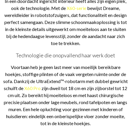
In een doordacht ingericht interieur heeft alles zijn eigen plek,
ook de technologie. Met de
X60-serie
bewijst Dreame,
wereldleider in robotstofzuigers, dat functionaliteit en design
perfect samengaan. Deze slimme schoonmaakoplossing is tot
in de kleinste details uitgewerkt om moeiteloos aan te sluiten
bij de hedendaagse levensstijl, zonder de aandacht naar zich
toe te trekken.
Technologie die onopvallend haar werk doet
Voortaan heb je geen last meer van moeilijk bereikbare
hoekjes, stoffige plinten of de vaak vergeten ruimte onder de
sofa. Dankzij de UltraExtend™-robotarm met dubbel gewricht
schuift de
X60 Pro
zijn dweil tot 18 cm en zijn zijborstel tot 12
cm uit. Zo bereikt hij moeiteloos en met haast chirurgische
precisie plaatsen onder lage meubels, rond tafelpoten en langs
muren. Een hele opluchting voor gezinnen met kinderen of
huisdieren: eindelijk een onberispelijke vloer zonder moeite,
tot in de kleinste hoekjes.