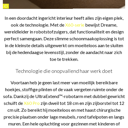
©
In een doordacht ingericht interieur heeft alles zijn eigen plek,
ook de technologie. Met de
X60-serie
bewijst Dreame,
wereldleider in robotstofzuigers, dat functionaliteit en design
perfect samengaan. Deze slimme schoonmaakoplossing is tot
in de kleinste details uitgewerkt om moeiteloos aan te sluiten
bij de hedendaagse levensstijl, zonder de aandacht naar zich
toe te trekken.
Technologie die onopvallend haar werk doet
Voortaan heb je geen last meer van moeilijk bereikbare
hoekjes, stoffige plinten of de vaak vergeten ruimte onder de
sofa. Dankzij de UltraExtend™-robotarm met dubbel gewricht
schuift de
X60 Pro
zijn dweil tot 18 cm en zijn zijborstel tot 12
cm uit. Zo bereikt hij moeiteloos en met haast chirurgische
precisie plaatsen onder lage meubels, rond tafelpoten en langs
muren. Een hele opluchting voor gezinnen met kinderen of