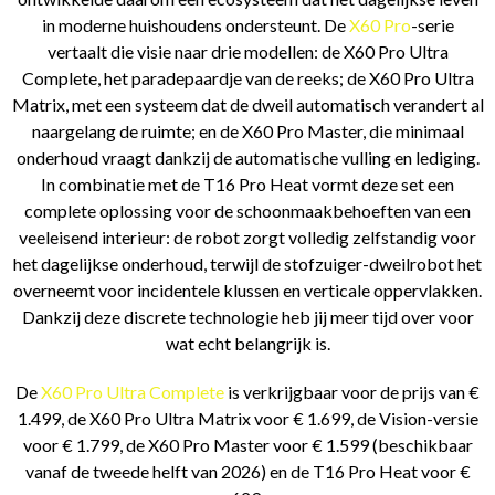
in moderne huishoudens ondersteunt. De
X60 Pro
-serie
vertaalt die visie naar drie modellen: de X60 Pro Ultra
Complete, het paradepaardje van de reeks; de X60 Pro Ultra
Matrix, met een systeem dat de dweil automatisch verandert al
naargelang de ruimte; en de X60 Pro Master, die minimaal
onderhoud vraagt dankzij de automatische vulling en lediging.
In combinatie met de T16 Pro Heat vormt deze set een
complete oplossing voor de schoonmaakbehoeften van een
veeleisend interieur: de robot zorgt volledig zelfstandig voor
het dagelijkse onderhoud, terwijl de stofzuiger-dweilrobot het
overneemt voor incidentele klussen en verticale oppervlakken.
Dankzij deze discrete technologie heb jij meer tijd over voor
wat echt belangrijk is.
De
X60 Pro Ultra Complete
is verkrijgbaar voor de prijs van €
1.499, de X60 Pro Ultra Matrix voor € 1.699, de Vision-versie
voor € 1.799, de X60 Pro Master voor € 1.599 (beschikbaar
vanaf de tweede helft van 2026) en de T16 Pro Heat voor €