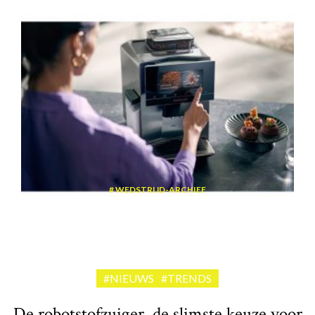
WEDSTRIJD-ARCHIEF
Win een volautomatische espressomachine van Siemens
#NIEUWS
#TRENDS
De robotstofzuiger, de slimste keuze voor