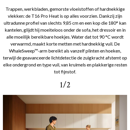
Trappen, werkbladen, gemorste vloeistoffen of hardnekkige
vlekken: de T16 Pro Heat is op alles voorzien. Dankzij zijn
ultradunne profiel van slechts 9,85 cm en een kop die 180° kan
kantelen, glijdt hij moeiteloos onder de sofa, het dressoir en in
alle moeilijk bereikbare hoekjes. Water dat tot 90 °C wordt
verwarmd, maakt korte metten met hardnekkig vuil. De
WhaleSweep™-arm bereikt als vanzelf plinten en hoeken,
terwijl de geavanceerde lichtdetectie de zuigkracht afstemt op
elke ondergrond en type vuil, van kruimels en plakkerige resten
tot fijnstof.
1/2