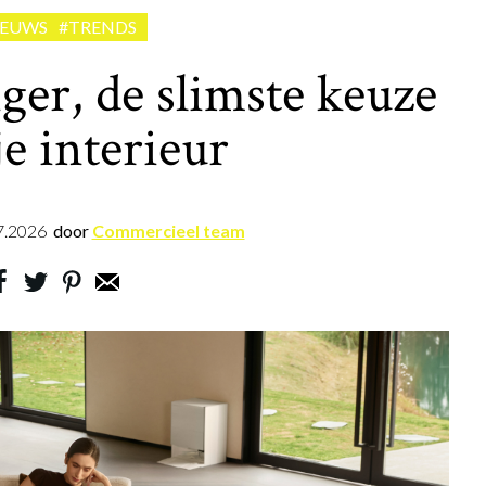
IEUWS
#TRENDS
ger, de slimste keuze
je interieur
7.2026
door
Commercieel team