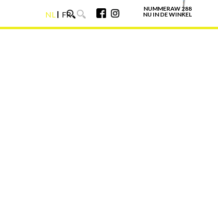
NUMMERAW 288
NL
FR
NU IN DE WINKEL
NL
FR