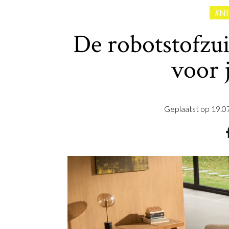
#N
De robotstofzui
voor 
Geplaatst op
19.0