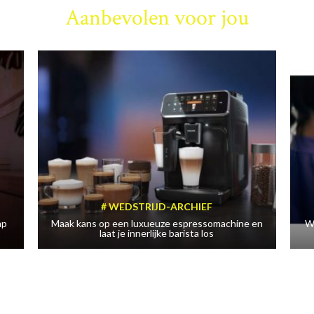
Aanbevolen voor jou
WEDSTRIJD-ARCHIEF
mp
Maak kans op een luxueuze espressomachine en
W
laat je innerlijke barista los