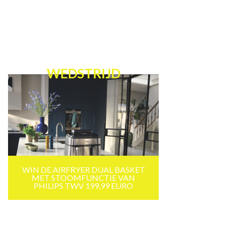
WEDSTRIJD
WIN DE AIRFRYER DUAL BASKET
MET STOOMFUNCTIE VAN
PHILIPS TWV 199,99 EURO