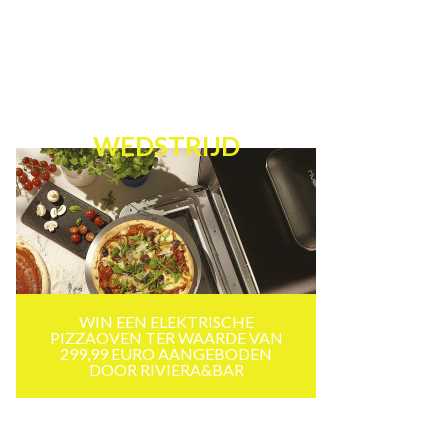
WEDSTRIJD
WIN EEN ELEKTRISCHE
PIZZAOVEN TER WAARDE VAN
299,99 EURO AANGEBODEN
DOOR RIVIERA&BAR