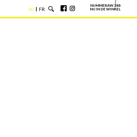
NUMMERAW 288
NL
FR
NU IN DE WINKEL
NL
FR