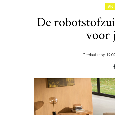
#N
De robotstofzui
voor 
Geplaatst op
19.0