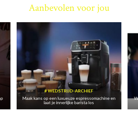
Aanbevolen voor jou
WEDSTRIJD-ARCHIEF
mp
Maak kans op een luxueuze espressomachine en
W
laat je innerlijke barista los