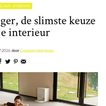
IEUWS
#TRENDS
ger, de slimste keuze
je interieur
7.2026
door
Commercieel team