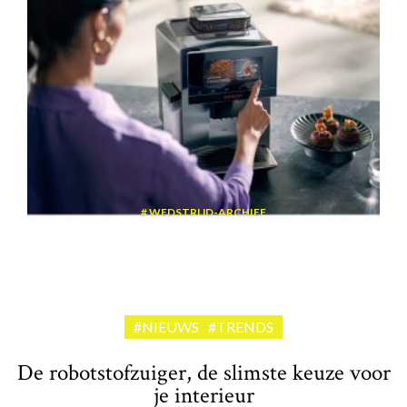
WEDSTRIJD-ARCHIEF
Win een volautomatische espressomachine van Siemens
#NIEUWS
#TRENDS
De robotstofzuiger, de slimste keuze voor
je interieur