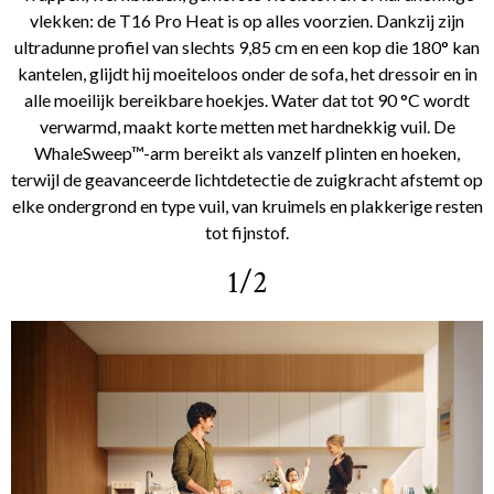
vlekken: de T16 Pro Heat is op alles voorzien. Dankzij zijn
ultradunne profiel van slechts 9,85 cm en een kop die 180° kan
kantelen, glijdt hij moeiteloos onder de sofa, het dressoir en in
alle moeilijk bereikbare hoekjes. Water dat tot 90 °C wordt
verwarmd, maakt korte metten met hardnekkig vuil. De
WhaleSweep™-arm bereikt als vanzelf plinten en hoeken,
terwijl de geavanceerde lichtdetectie de zuigkracht afstemt op
elke ondergrond en type vuil, van kruimels en plakkerige resten
tot fijnstof.
1/2