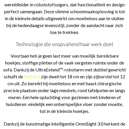
wereldleider in robotstofzuigers, dat functionaliteit en design
perfect samengaan. Deze slimme schoonmaakoplossing is tot
in de kleinste details uitgewerkt om moeiteloos aan te sluiten
bij de hedendaagse levensstijl, zonder de aandacht naar zich
toe te trekken.
Technologie die onopvallend haar werk doet
Voortaan heb je geen last meer van moeilijk bereikbare
hoekjes, stoffige plinten of de vaak vergeten ruimte onder de
sofa. Dankzij de UltraExtend™-robotarm met dubbel gewricht
schuift de
X60 Pro
zijn dweil tot 18 cm en zijn zijborstel tot 12
cm uit. Zo bereikt hij moeiteloos en met haast chirurgische
precisie plaatsen onder lage meubels, rond tafelpoten en langs
muren. Een hele opluchting voor gezinnen met kinderen of
huisdieren: eindelijk een onberispelijke vloer zonder moeite,
tot in de kleinste hoekjes.
Dankzij de kunstmatige intelligentie OmniSight 3.0 herkent de