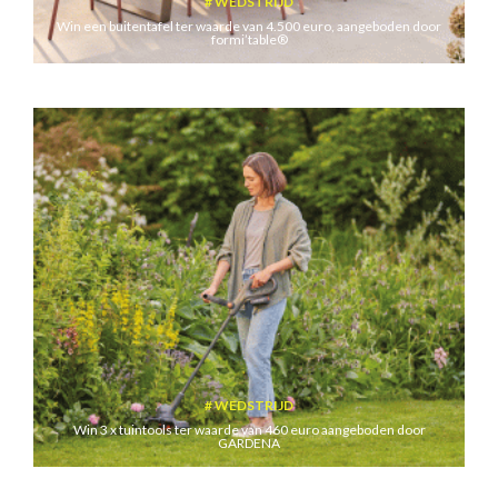
WEDSTRIJD
Win een buitentafel ter waarde van 4.500 euro, aangeboden door
formi’table®
WEDSTRIJD
Win 3 x tuintools ter waarde van 460 euro aangeboden door
GARDENA