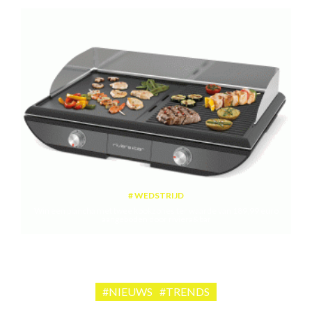
WEDSTRIJD
Win een plancha met twee kookzones ter waarde van 189,99 euro
aangeboden door riviera&bar
#NIEUWS
#TRENDS