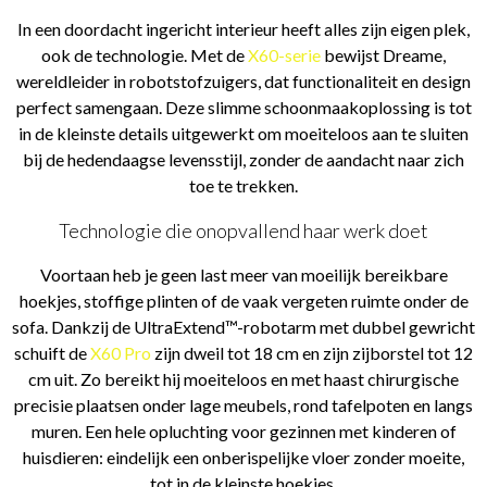
In een doordacht ingericht interieur heeft alles zijn eigen plek,
ook de technologie. Met de
X60-serie
bewijst Dreame,
wereldleider in robotstofzuigers, dat functionaliteit en design
perfect samengaan. Deze slimme schoonmaakoplossing is tot
in de kleinste details uitgewerkt om moeiteloos aan te sluiten
bij de hedendaagse levensstijl, zonder de aandacht naar zich
toe te trekken.
Technologie die onopvallend haar werk doet
Voortaan heb je geen last meer van moeilijk bereikbare
hoekjes, stoffige plinten of de vaak vergeten ruimte onder de
sofa. Dankzij de UltraExtend™-robotarm met dubbel gewricht
schuift de
X60 Pro
zijn dweil tot 18 cm en zijn zijborstel tot 12
cm uit. Zo bereikt hij moeiteloos en met haast chirurgische
precisie plaatsen onder lage meubels, rond tafelpoten en langs
muren. Een hele opluchting voor gezinnen met kinderen of
huisdieren: eindelijk een onberispelijke vloer zonder moeite,
tot in de kleinste hoekjes.