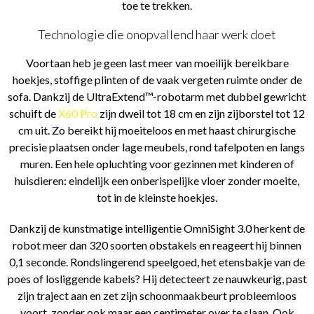
toe te trekken.
Technologie die onopvallend haar werk doet
Voortaan heb je geen last meer van moeilijk bereikbare
hoekjes, stoffige plinten of de vaak vergeten ruimte onder de
sofa. Dankzij de UltraExtend™-robotarm met dubbel gewricht
schuift de
X60 Pro
zijn dweil tot 18 cm en zijn zijborstel tot 12
cm uit. Zo bereikt hij moeiteloos en met haast chirurgische
precisie plaatsen onder lage meubels, rond tafelpoten en langs
muren. Een hele opluchting voor gezinnen met kinderen of
huisdieren: eindelijk een onberispelijke vloer zonder moeite,
tot in de kleinste hoekjes.
Dankzij de kunstmatige intelligentie OmniSight 3.0 herkent de
robot meer dan 320 soorten obstakels en reageert hij binnen
0,1 seconde. Rondslingerend speelgoed, het etensbakje van de
poes of losliggende kabels? Hij detecteert ze nauwkeurig, past
zijn traject aan en zet zijn schoonmaakbeurt probleemloos
voort, zonder ook maar een centimeter over te slaan. Ook