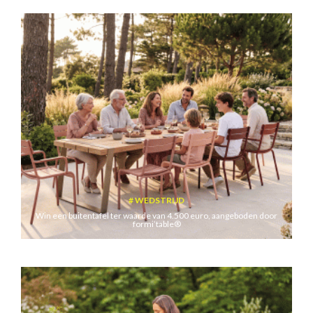
WEDSTRIJD
Win een buitentafel ter waarde van 4.500 euro, aangeboden door
formi’table®