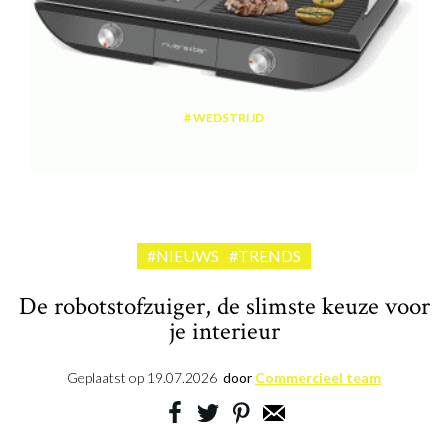
WEDSTRIJD
Win een plancha met twee kookzones ter waarde van 189,99 euro
aangeboden door riviera&bar
#NIEUWS
#TRENDS
De robotstofzuiger, de slimste keuze voor
je interieur
Geplaatst op
19.07.2026
door
Commercieel team