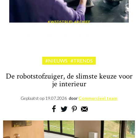
WEDSTRIJD-ARCHIEF
Win een volautomatische espressomachine van Siemens
#NIEUWS
#TRENDS
De robotstofzuiger, de slimste keuze voor
je interieur
Geplaatst op
19.07.2026
door
Commercieel team