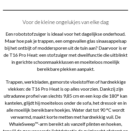
Voor de kleine ongelukjes van elke dag
Een robotstofzuiger is ideaal voor het dagelijkse onderhoud.
Maar hoe pak je trappen, een omgevallen glas sinaasappelsap
bij het ontbijt of moddersporen uit de tuin aan? Daarvoor is er
de T16 Pro Heat: een stofzuiger met dweilfunctie die uitblinkt
in gerichte schoonmaakklussen en moeiteloos moeilijk
bereikbare plekken aanpakt.
Trappen, werkbladen, gemorste vloeistoffen of hardnekkige
vlekken: de T16 Pro Heat is op alles voorzien. Dankzij zijn
ultradunne profiel van slechts 9,85 cm en een kop die 180° kan
kantelen, glijdt hij moeiteloos onder de sofa, het dressoir en in
alle moeilijk bereikbare hoekjes. Water dat tot 90 °C wordt
verwarmd, maakt korte metten met hardnekkig vuil. De
WhaleSweep™-arm bereikt als vanzelf plinten en hoeken,
terwijl de geavanceerde lichtdetectie de zuigkracht afstemt op