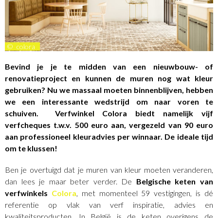
©
colora
Bevind je je te midden van een nieuwbouw- of
renovatieproject en kunnen de muren nog wat kleur
gebruiken? Nu we massaal moeten binnenblijven, hebben
we een interessante wedstrijd om naar voren te
schuiven. Verfwinkel Colora biedt namelijk vijf
verfcheques t.w.v. 500 euro aan, vergezeld van 90 euro
aan professioneel kleuradvies per winnaar. De ideale tijd
om te klussen!
Ben je overtuigd dat je muren van kleur moeten verande­ren,
dan lees je maar beter verder. De
Belgische keten van
verfwinkels
Colora
, met momen­teel 59 vestigingen, is dé
referentie op vlak van verf­ inspiratie, advies en
kwaliteitsproducten. In België is de keten overigens de