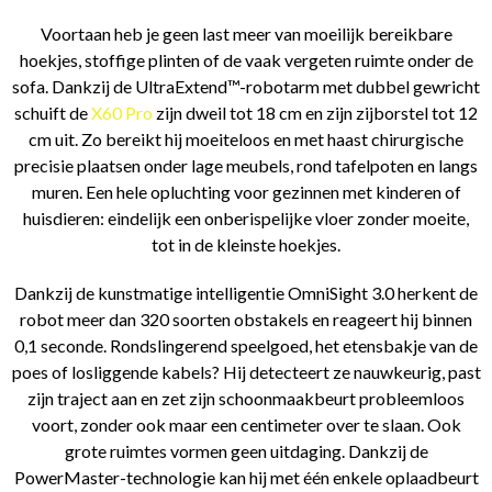
Voortaan heb je geen last meer van moeilijk bereikbare
hoekjes, stoffige plinten of de vaak vergeten ruimte onder de
sofa. Dankzij de UltraExtend™-robotarm met dubbel gewricht
schuift de
X60 Pro
zijn dweil tot 18 cm en zijn zijborstel tot 12
cm uit. Zo bereikt hij moeiteloos en met haast chirurgische
precisie plaatsen onder lage meubels, rond tafelpoten en langs
muren. Een hele opluchting voor gezinnen met kinderen of
huisdieren: eindelijk een onberispelijke vloer zonder moeite,
tot in de kleinste hoekjes.
Dankzij de kunstmatige intelligentie OmniSight 3.0 herkent de
robot meer dan 320 soorten obstakels en reageert hij binnen
0,1 seconde. Rondslingerend speelgoed, het etensbakje van de
poes of losliggende kabels? Hij detecteert ze nauwkeurig, past
zijn traject aan en zet zijn schoonmaakbeurt probleemloos
voort, zonder ook maar een centimeter over te slaan. Ook
grote ruimtes vormen geen uitdaging. Dankzij de
PowerMaster-technologie kan hij met één enkele oplaadbeurt