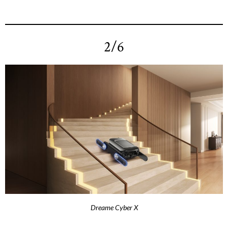
2/6
Dreame Cyber X