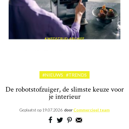
WEDSTRIJD-ARCHIEF
Win een volautomatische espressomachine van Siemens
#NIEUWS
#TRENDS
De robotstofzuiger, de slimste keuze voor
je interieur
Geplaatst op
19.07.2026
door
Commercieel team