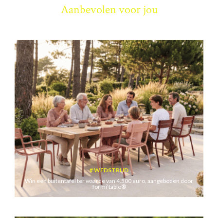
Aanbevolen voor jou
WEDSTRIJD
Win een buitentafel ter waarde van 4.500 euro, aangeboden door
formi’table®