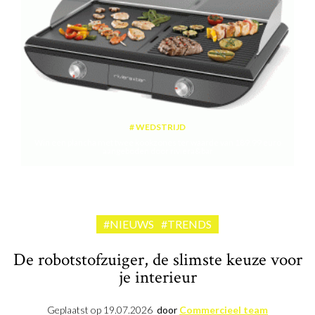
WEDSTRIJD
Win een plancha met twee kookzones ter waarde van 189,99 euro
aangeboden door riviera&bar
#NIEUWS
#TRENDS
De robotstofzuiger, de slimste keuze voor
je interieur
Geplaatst op
19.07.2026
door
Commercieel team