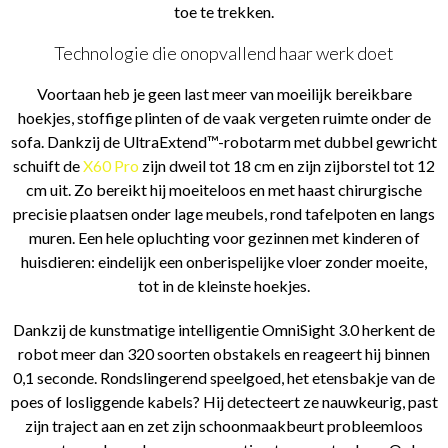
toe te trekken.
Technologie die onopvallend haar werk doet
Voortaan heb je geen last meer van moeilijk bereikbare
hoekjes, stoffige plinten of de vaak vergeten ruimte onder de
sofa. Dankzij de UltraExtend™-robotarm met dubbel gewricht
schuift de
X60 Pro
zijn dweil tot 18 cm en zijn zijborstel tot 12
cm uit. Zo bereikt hij moeiteloos en met haast chirurgische
precisie plaatsen onder lage meubels, rond tafelpoten en langs
muren. Een hele opluchting voor gezinnen met kinderen of
huisdieren: eindelijk een onberispelijke vloer zonder moeite,
tot in de kleinste hoekjes.
Dankzij de kunstmatige intelligentie OmniSight 3.0 herkent de
robot meer dan 320 soorten obstakels en reageert hij binnen
0,1 seconde. Rondslingerend speelgoed, het etensbakje van de
poes of losliggende kabels? Hij detecteert ze nauwkeurig, past
zijn traject aan en zet zijn schoonmaakbeurt probleemloos