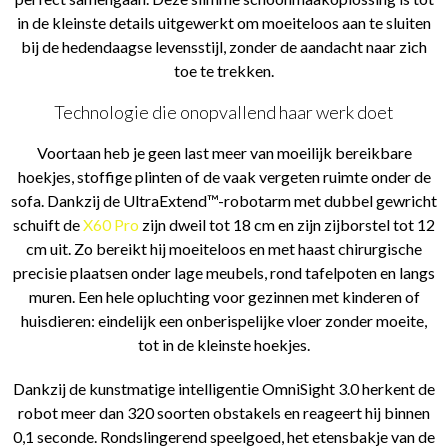
in de kleinste details uitgewerkt om moeiteloos aan te sluiten
bij de hedendaagse levensstijl, zonder de aandacht naar zich
toe te trekken.
Technologie die onopvallend haar werk doet
Voortaan heb je geen last meer van moeilijk bereikbare
hoekjes, stoffige plinten of de vaak vergeten ruimte onder de
sofa. Dankzij de UltraExtend™-robotarm met dubbel gewricht
schuift de
X60 Pro
zijn dweil tot 18 cm en zijn zijborstel tot 12
cm uit. Zo bereikt hij moeiteloos en met haast chirurgische
precisie plaatsen onder lage meubels, rond tafelpoten en langs
muren. Een hele opluchting voor gezinnen met kinderen of
huisdieren: eindelijk een onberispelijke vloer zonder moeite,
tot in de kleinste hoekjes.
Dankzij de kunstmatige intelligentie OmniSight 3.0 herkent de
robot meer dan 320 soorten obstakels en reageert hij binnen
0,1 seconde. Rondslingerend speelgoed, het etensbakje van de