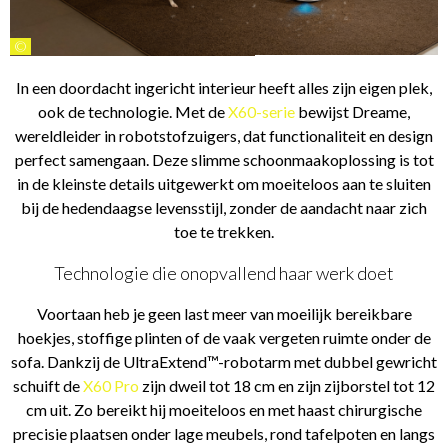
©
In een doordacht ingericht interieur heeft alles zijn eigen plek,
ook de technologie. Met de
X60-serie
bewijst Dreame,
wereldleider in robotstofzuigers, dat functionaliteit en design
perfect samengaan. Deze slimme schoonmaakoplossing is tot
in de kleinste details uitgewerkt om moeiteloos aan te sluiten
bij de hedendaagse levensstijl, zonder de aandacht naar zich
toe te trekken.
Technologie die onopvallend haar werk doet
Voortaan heb je geen last meer van moeilijk bereikbare
hoekjes, stoffige plinten of de vaak vergeten ruimte onder de
sofa. Dankzij de UltraExtend™-robotarm met dubbel gewricht
schuift de
X60 Pro
zijn dweil tot 18 cm en zijn zijborstel tot 12
cm uit. Zo bereikt hij moeiteloos en met haast chirurgische
precisie plaatsen onder lage meubels, rond tafelpoten en langs