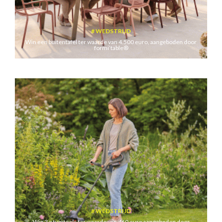
WEDSTRIJD
Win een buitentafel ter waarde van 4.500 euro, aangeboden door
formi’table®
WEDSTRIJD
Win 3 x tuintools ter waarde van 460 euro aangeboden door