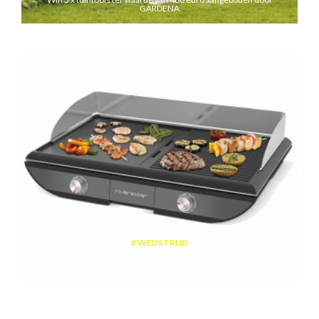
GARDENA
WEDSTRIJD
Win een plancha met twee kookzones ter waarde van 189,99 euro
aangeboden door riviera&bar