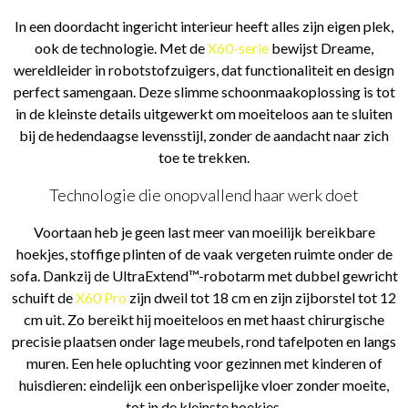
In een doordacht ingericht interieur heeft alles zijn eigen plek,
ook de technologie. Met de
X60-serie
bewijst Dreame,
wereldleider in robotstofzuigers, dat functionaliteit en design
perfect samengaan. Deze slimme schoonmaakoplossing is tot
in de kleinste details uitgewerkt om moeiteloos aan te sluiten
bij de hedendaagse levensstijl, zonder de aandacht naar zich
toe te trekken.
Technologie die onopvallend haar werk doet
Voortaan heb je geen last meer van moeilijk bereikbare
hoekjes, stoffige plinten of de vaak vergeten ruimte onder de
sofa. Dankzij de UltraExtend™-robotarm met dubbel gewricht
schuift de
X60 Pro
zijn dweil tot 18 cm en zijn zijborstel tot 12
cm uit. Zo bereikt hij moeiteloos en met haast chirurgische
precisie plaatsen onder lage meubels, rond tafelpoten en langs
muren. Een hele opluchting voor gezinnen met kinderen of
huisdieren: eindelijk een onberispelijke vloer zonder moeite,
tot in de kleinste hoekjes.