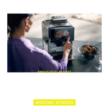
WEDSTRIJD-ARCHIEF
Win een volautomatische espressomachine van Siemens
#NIEUWS
#TRENDS