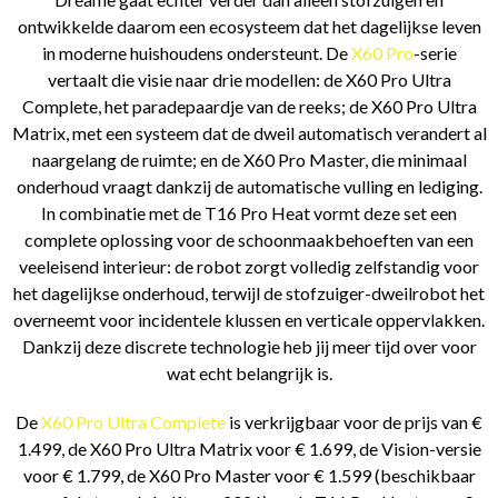
ontwikkelde daarom een ecosysteem dat het dagelijkse leven
in moderne huishoudens ondersteunt. De
X60 Pro
-serie
vertaalt die visie naar drie modellen: de X60 Pro Ultra
Complete, het paradepaardje van de reeks; de X60 Pro Ultra
Matrix, met een systeem dat de dweil automatisch verandert al
naargelang de ruimte; en de X60 Pro Master, die minimaal
onderhoud vraagt dankzij de automatische vulling en lediging.
In combinatie met de T16 Pro Heat vormt deze set een
complete oplossing voor de schoonmaakbehoeften van een
veeleisend interieur: de robot zorgt volledig zelfstandig voor
het dagelijkse onderhoud, terwijl de stofzuiger-dweilrobot het
overneemt voor incidentele klussen en verticale oppervlakken.
Dankzij deze discrete technologie heb jij meer tijd over voor
wat echt belangrijk is.
De
X60 Pro Ultra Complete
is verkrijgbaar voor de prijs van €
1.499, de X60 Pro Ultra Matrix voor € 1.699, de Vision-versie
voor € 1.799, de X60 Pro Master voor € 1.599 (beschikbaar