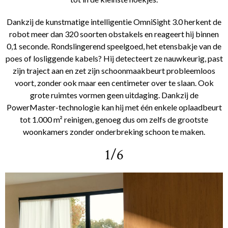
Dankzij de kunstmatige intelligentie OmniSight 3.0 herkent de
robot meer dan 320 soorten obstakels en reageert hij binnen
0,1 seconde. Rondslingerend speelgoed, het etensbakje van de
poes of losliggende kabels? Hij detecteert ze nauwkeurig, past
zijn traject aan en zet zijn schoonmaakbeurt probleemloos
voort, zonder ook maar een centimeter over te slaan. Ook
grote ruimtes vormen geen uitdaging. Dankzij de
PowerMaster-technologie kan hij met één enkele oplaadbeurt
tot 1.000 m² reinigen, genoeg dus om zelfs de grootste
woonkamers zonder onderbreking schoon te maken.
1/6