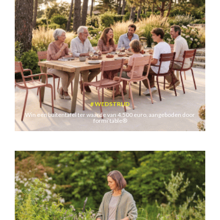
WEDSTRIJD
Win een buitentafel ter waarde van 4.500 euro, aangeboden door
formi’table®