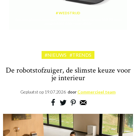
WEDSTRIJD
Win een plancha met twee kookzones ter waarde van 189,99 euro
aangeboden door riviera&bar
#NIEUWS
#TRENDS
De robotstofzuiger, de slimste keuze voor
je interieur
Geplaatst op
19.07.2026
door
Commercieel team