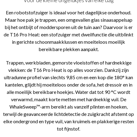
Voor de kleine ongelukjes van elke dag
Een robotstofzuiger is ideaal voor het dagelijkse onderhoud.
Maar hoe pak je trappen, een omgevallen glas sinaasappelsap
bij het ontbijt of moddersporen uit de tuin aan? Daarvoor is er
de T16 Pro Heat: een stofzuiger met dweilfunctie die uitblinkt
in gerichte schoonmaakklussen en moeiteloos moeilijk
bereikbare plekken aanpakt.
Trappen, werkbladen, gemorste vloeistoffen of hardnekkige
vlekken: de T16 Pro Heat is op alles voorzien. Dankzij zijn
ultradunne profiel van slechts 9,85 cm en een kop die 180° kan
kantelen, glijdt hij moeiteloos onder de sofa, het dressoir en in
alle moeilijk bereikbare hoekjes. Water dat tot 90 °C wordt
verwarmd, maakt korte metten met hardnekkig vuil. De
WhaleSweep™-arm bereikt als vanzelf plinten en hoeken,
terwijl de geavanceerde lichtdetectie de zuigkracht afstemt op
elke ondergrond en type vuil, van kruimels en plakkerige resten
tot fijnstof.