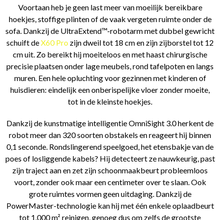
Voortaan heb je geen last meer van moeilijk bereikbare
hoekjes, stoffige plinten of de vaak vergeten ruimte onder de
sofa. Dankzij de UltraExtend™-robotarm met dubbel gewricht
schuift de
X60 Pro
zijn dweil tot 18 cm en zijn zijborstel tot 12
cm uit. Zo bereikt hij moeiteloos en met haast chirurgische
precisie plaatsen onder lage meubels, rond tafelpoten en langs
muren. Een hele opluchting voor gezinnen met kinderen of
huisdieren: eindelijk een onberispelijke vloer zonder moeite,
tot in de kleinste hoekjes.
Dankzij de kunstmatige intelligentie OmniSight 3.0 herkent de
robot meer dan 320 soorten obstakels en reageert hij binnen
0,1 seconde. Rondslingerend speelgoed, het etensbakje van de
poes of losliggende kabels? Hij detecteert ze nauwkeurig, past
zijn traject aan en zet zijn schoonmaakbeurt probleemloos
voort, zonder ook maar een centimeter over te slaan. Ook
grote ruimtes vormen geen uitdaging. Dankzij de
PowerMaster-technologie kan hij met één enkele oplaadbeurt
tot 1.000 m² reinigen, genoeg dus om zelfs de grootste