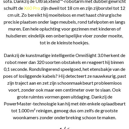
sofa. Dankzij de UltraExtend™-robotarm met dubbel gewricht
schuift de
X60 Pro
zijn dweil tot 18 cm en zijn zijborstel tot 12
cm uit. Zo bereikt hij moeiteloos en met haast chirurgische
precisie plaatsen onder lage meubels, rond tafelpoten en langs
muren. Een hele opluchting voor gezinnen met kinderen of
huisdieren: eindelijk een onberispelijke vloer zonder moeite,
tot in de kleinste hoekjes.
Dankzij de kunstmatige intelligentie OmniSight 3.0 herkent de
robot meer dan 320 soorten obstakels en reageert hij binnen
0,1 seconde. Rondslingerend speelgoed, het etensbakje van de
poes of losliggende kabels? Hij detecteert ze nauwkeurig, past
zijn traject aan en zet zijn schoonmaakbeurt probleemloos
voort, zonder ook maar een centimeter over te slaan. Ook
grote ruimtes vormen geen uitdaging. Dankzij de
PowerMaster-technologie kan hij met één enkele oplaadbeurt
tot 1.000 m² reinigen, genoeg dus om zelfs de grootste
woonkamers zonder onderbreking schoon te maken.