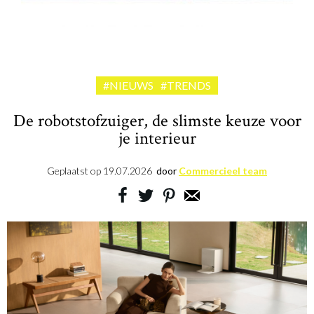
Win een volautomatische espressomachine van Siemens
#NIEUWS
#TRENDS
De robotstofzuiger, de slimste keuze voor
je interieur
Geplaatst op
19.07.2026
door
Commercieel team