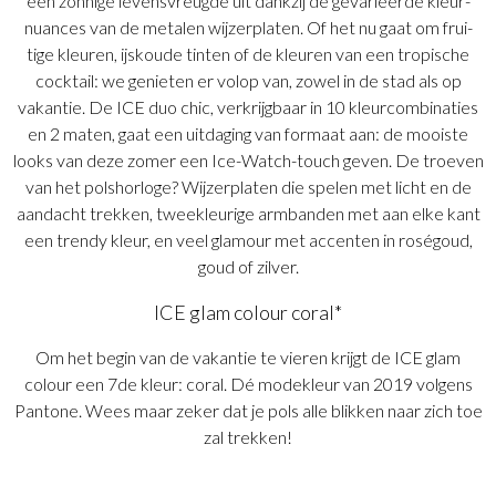
een zonnige levensvreugde uit dankzij de gevarieerde kleur-
nuances van de metalen wijzerplaten. Of het nu gaat om frui-
tige kleuren, ijskoude tinten of de kleuren van een tropische
cocktail: we genieten er volop van, zowel in de stad als op
vakantie. De ICE duo chic, verkrijgbaar in 10 kleurcombinaties
en 2 maten, gaat een uitdaging van formaat aan: de mooiste
looks van deze zomer een Ice-Watch-touch geven. De troeven
van het polshorloge? Wijzerplaten die spelen met licht en de
aandacht trekken, tweekleurige armbanden met aan elke kant
een trendy kleur, en veel glamour met accenten in roségoud,
goud of zilver.
ICE glam colour coral*
Om het begin van de vakantie te vieren krijgt de ICE glam
colour een 7de kleur: coral. Dé modekleur van 2019 volgens
Pantone. Wees maar zeker dat je pols alle blikken naar zich toe
zal trekken!