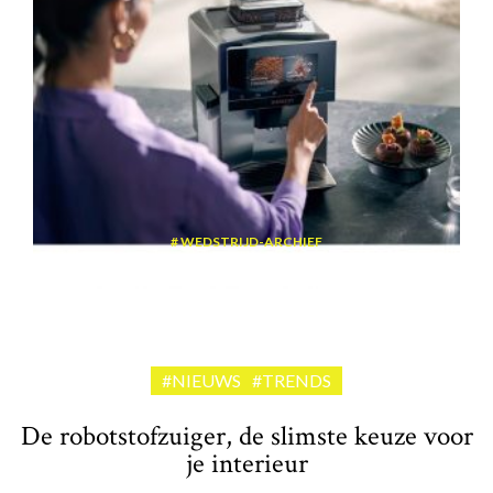
WEDSTRIJD-ARCHIEF
Win een volautomatische espressomachine van Siemens
#NIEUWS
#TRENDS
De robotstofzuiger, de slimste keuze voor
je interieur