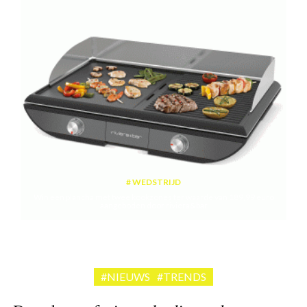
WEDSTRIJD
Win een plancha met twee kookzones ter waarde van 189,99 euro
aangeboden door riviera&bar
#NIEUWS
#TRENDS