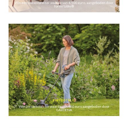
Win een buitentafel ter waarde van 4.500 euro, aangeboden door
formi’table®
WEDSTRIJD
Win 3 x tuintools ter waarde van 460 euro aangeboden door
GARDENA