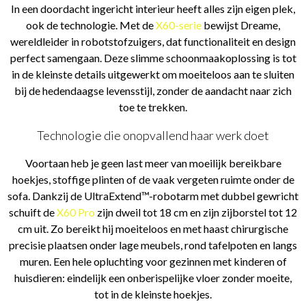
In een doordacht ingericht interieur heeft alles zijn eigen plek,
ook de technologie. Met de
X60-serie
bewijst Dreame,
wereldleider in robotstofzuigers, dat functionaliteit en design
perfect samengaan. Deze slimme schoonmaakoplossing is tot
in de kleinste details uitgewerkt om moeiteloos aan te sluiten
bij de hedendaagse levensstijl, zonder de aandacht naar zich
toe te trekken.
Technologie die onopvallend haar werk doet
Voortaan heb je geen last meer van moeilijk bereikbare
hoekjes, stoffige plinten of de vaak vergeten ruimte onder de
sofa. Dankzij de UltraExtend™-robotarm met dubbel gewricht
schuift de
X60 Pro
zijn dweil tot 18 cm en zijn zijborstel tot 12
cm uit. Zo bereikt hij moeiteloos en met haast chirurgische
precisie plaatsen onder lage meubels, rond tafelpoten en langs
muren. Een hele opluchting voor gezinnen met kinderen of
huisdieren: eindelijk een onberispelijke vloer zonder moeite,
tot in de kleinste hoekjes.