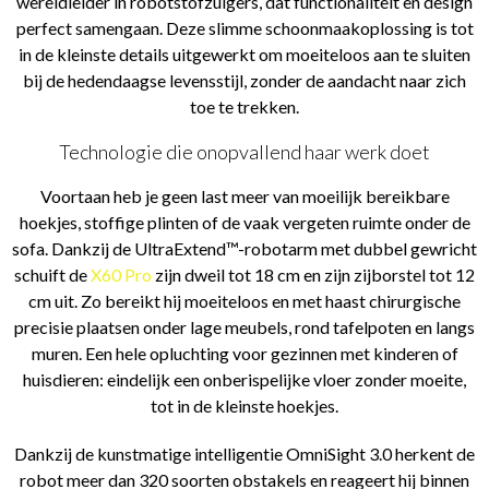
wereldleider in robotstofzuigers, dat functionaliteit en design
perfect samengaan. Deze slimme schoonmaakoplossing is tot
in de kleinste details uitgewerkt om moeiteloos aan te sluiten
bij de hedendaagse levensstijl, zonder de aandacht naar zich
toe te trekken.
Technologie die onopvallend haar werk doet
Voortaan heb je geen last meer van moeilijk bereikbare
hoekjes, stoffige plinten of de vaak vergeten ruimte onder de
sofa. Dankzij de UltraExtend™-robotarm met dubbel gewricht
schuift de
X60 Pro
zijn dweil tot 18 cm en zijn zijborstel tot 12
cm uit. Zo bereikt hij moeiteloos en met haast chirurgische
precisie plaatsen onder lage meubels, rond tafelpoten en langs
muren. Een hele opluchting voor gezinnen met kinderen of
huisdieren: eindelijk een onberispelijke vloer zonder moeite,
tot in de kleinste hoekjes.
Dankzij de kunstmatige intelligentie OmniSight 3.0 herkent de
robot meer dan 320 soorten obstakels en reageert hij binnen