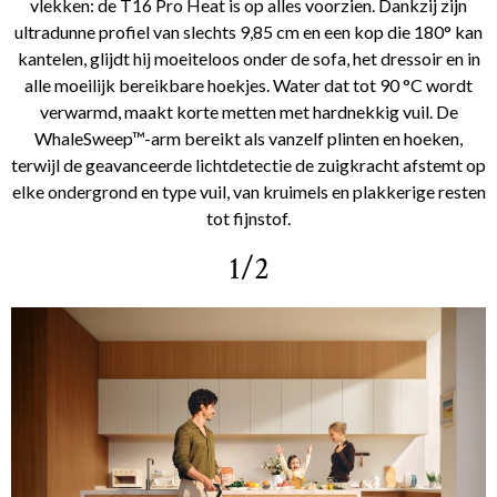
vlekken: de T16 Pro Heat is op alles voorzien. Dankzij zijn
ultradunne profiel van slechts 9,85 cm en een kop die 180° kan
kantelen, glijdt hij moeiteloos onder de sofa, het dressoir en in
alle moeilijk bereikbare hoekjes. Water dat tot 90 °C wordt
verwarmd, maakt korte metten met hardnekkig vuil. De
WhaleSweep™-arm bereikt als vanzelf plinten en hoeken,
terwijl de geavanceerde lichtdetectie de zuigkracht afstemt op
elke ondergrond en type vuil, van kruimels en plakkerige resten
tot fijnstof.
1/2