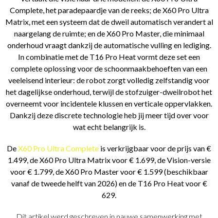
Complete, het paradepaardje van de reeks; de X60 Pro Ultra
Matrix, met een systeem dat de dweil automatisch verandert al
naargelang de ruimte; en de X60 Pro Master, die minimaal
onderhoud vraagt dankzij de automatische vulling en lediging.
In combinatie met de T16 Pro Heat vormt deze set een
complete oplossing voor de schoonmaakbehoeften van een
veeleisend interieur: de robot zorgt volledig zelfstandig voor
het dagelijkse onderhoud, terwijl de stofzuiger-dweilrobot het
overneemt voor incidentele klussen en verticale oppervlakken.
Dankzij deze discrete technologie heb jij meer tijd over voor
wat echt belangrijk is.
De
X60 Pro Ultra Complete
is verkrijgbaar voor de prijs van €
1.499, de X60 Pro Ultra Matrix voor € 1.699, de Vision-versie
voor € 1.799, de X60 Pro Master voor € 1.599 (beschikbaar
vanaf de tweede helft van 2026) en de T16 Pro Heat voor €
629.
Dit artikel werd geschreven in nauwe samenwerking met