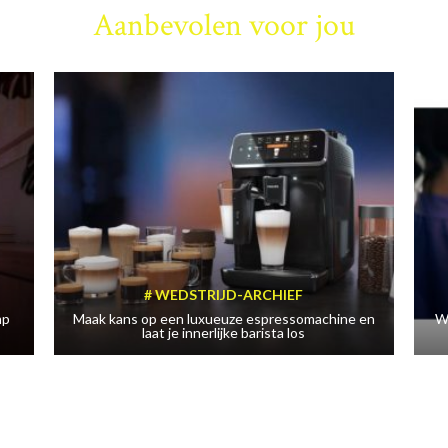
Aanbevolen voor jou
WEDSTRIJD-ARCHIEF
mp
Maak kans op een luxueuze espressomachine en
W
laat je innerlijke barista los