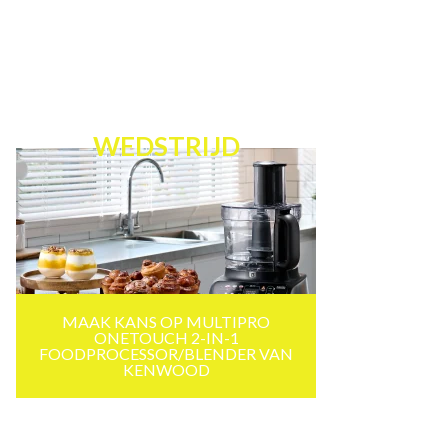
WEDSTRIJD
MAAK KANS OP MULTIPRO
ONETOUCH 2-IN-1
FOODPROCESSOR/BLENDER VAN
KENWOOD