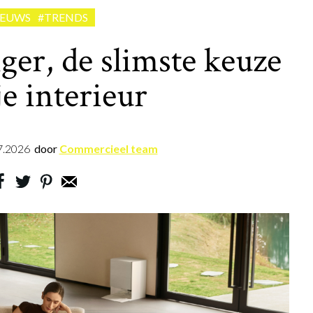
IEUWS
#TRENDS
ger, de slimste keuze
je interieur
7.2026
door
Commercieel team