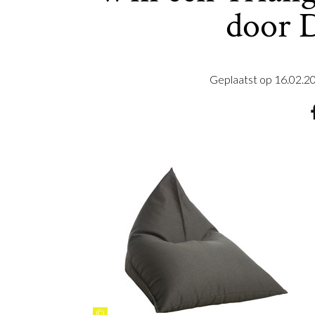
door 
Geplaatst op
16.02.2
©