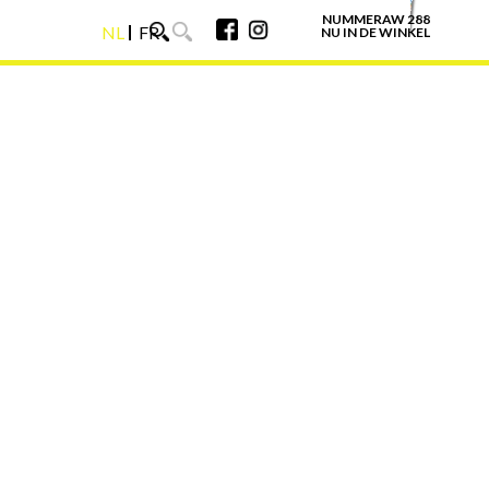
NUMMERAW 288
NL
FR
NU IN DE WINKEL
NL
FR