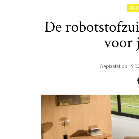
#N
De robotstofzui
voor 
Geplaatst op
19.0