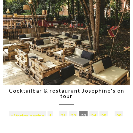
Cocktailbar & restaurant Josephine’s on
tour
« Vorige pagina
1
…
21
22
23
24
25
…
28
Volgende pagina »