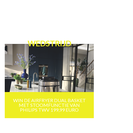
WEDSTRIJD
WIN DE AIRFRYER DUAL BASKET
MET STOOMFUNCTIE VAN
PHILIPS TWV 199,99 EURO