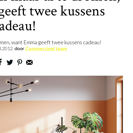
eeft twee kussens
adeau!
romen, want Emma geeft twee kussens cadeau!
3.2012
door
Commercieel team