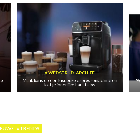
WEDSTRIJD-ARCHIEF
mp
Maak kans op een luxueuze espressomachine en
W
laat je innerlijke barista los
IEUWS
#TRENDS