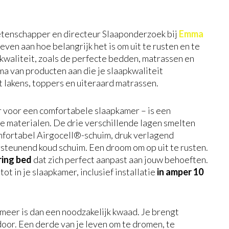
tenschapper en directeur Slaaponderzoek bij
Emma
geven aan hoe belangrijk het is om uit te rusten en te
waliteit, zoals de perfecte bedden, matrassen en
a van producten aan die je slaapkwaliteit
 lakens, toppers en uiteraard matrassen.
r voor een comfortabele slaapkamer – is een
 materialen. De drie verschillende lagen smelten
fortabel Airgocell®-schuim, druk verlagend
teunend koud schuim. Een droom om op uit te rusten.
ring bed
dat zich perfect aanpast aan jouw behoeften.
t in je slaapkamer, inclusief installatie
in amper 10
meer is dan een noodzakelijk kwaad. Je brengt
door. Een derde van je leven om te dromen, te