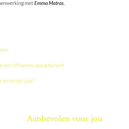
amenwerking met
Emma Matras
.
onen
van een Milanees appartement
r en miniprijsje?
Aanbevolen voor jou