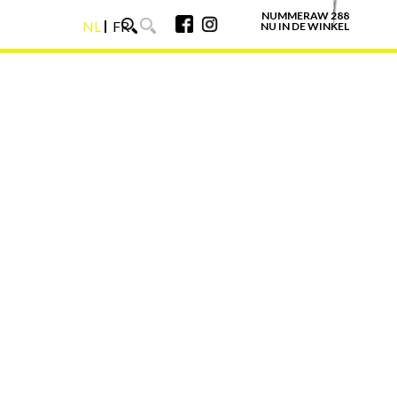
NUMMERAW 288
NL
FR
NU IN DE WINKEL
NL
FR