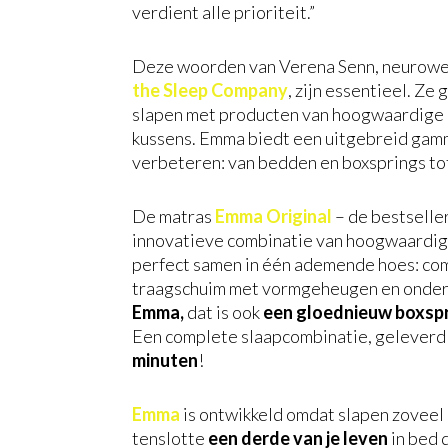
verdient alle prioriteit.”
Deze woorden van Verena Senn, neurowe
the Sleep Company
, zijn essentieel. Ze 
slapen met producten van hoogwaardige k
kussens. Emma biedt een uitgebreid gamm
verbeteren: van bedden en boxsprings tot
De matras
Emma Original
– de bestselle
innovatieve combinatie van hoogwaardige
perfect samen in één ademende hoes: com
traagschuim met vormgeheugen en onders
Emma,
dat is ook
een gloednieuw boxsp
Een complete slaapcombinatie, geleverd to
minuten
!
Emma
is ontwikkeld omdat slapen zoveel 
tenslotte
een derde van je leven
in bed 