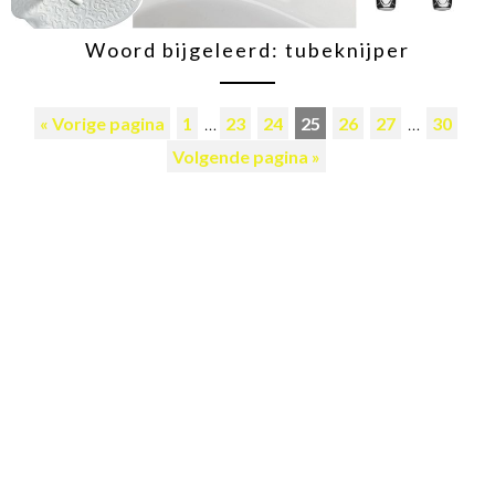
Woord bijgeleerd: tubeknijper
« Vorige pagina
1
…
23
24
25
26
27
…
30
Volgende pagina »
Abonneer je nu!
4 nummers = 20,00€
Wil je niets missen? Schrijf je dan in voor onze nieuwsbrief
Volg ons op!