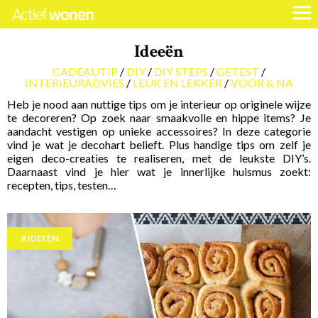
Ideeën
CADEAUTIP
DIY
DIY STEPS
GETEST
INTERIEURADVIES
LEUK EN LEKKER
VOOR & NA
Heb je nood aan nuttige tips om je interieur op originele wijze
te decoreren? Op zoek naar smaakvolle en hippe items? Je
aandacht vestigen op unieke accessoires? In deze categorie
vind je wat je decohart belieft. Plus handige tips om zelf je
eigen deco-creaties te realiseren, met de leukste DIY’s.
Daarnaast vind je hier wat je innerlijke huismus zoekt:
recepten, tips, testen…
IDEEËN