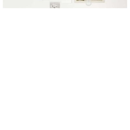
Je bureau in Scandinavische stijl
1
2
Volgende pagina »
Abonneer je nu!