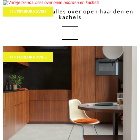
Vurige trends: alles over open haarden en
INTERIEURADVIES
kachels
INTERIEURADVIES