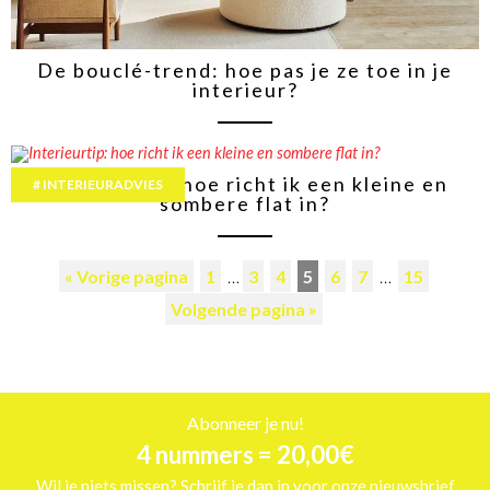
De bouclé-trend: hoe pas je ze toe in je
interieur?
Interieurtip: hoe richt ik een kleine en
INTERIEURADVIES
sombere flat in?
« Vorige pagina
1
…
3
4
5
6
7
…
15
Volgende pagina »
Abonneer je nu!
4 nummers = 20,00€
Wil je niets missen? Schrijf je dan in voor onze nieuwsbrief