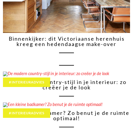
Binnenkijker: dit Victoriaanse herenhuis
kreeg een hedendaagse make-over
De modern country-stijl in je interieur: zo
INTERIEURADVIES
creëer je de look
Een kleine badkamer? Zo benut je de ruimte
INTERIEURADVIES
optimaal!