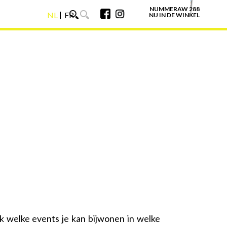
NUMMERAW 288
NL
FR
NU IN DE WINKEL
NL
FR
k welke events je kan bijwonen in welke