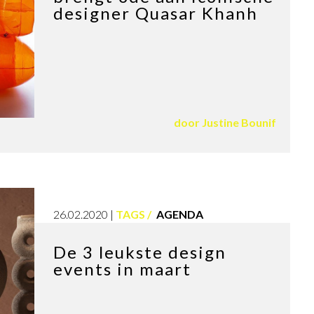
designer Quasar Khanh
door
Justine Bounif
26.02.2020
TAGS
AGENDA
De 3 leukste design
events in maart