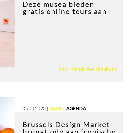
Deze musea bieden
gratis online tours aan
door
Mandy Kourkouliotis
05.03.2020
TAGS
AGENDA
Brussels Design Market
brengt ode aan iconische