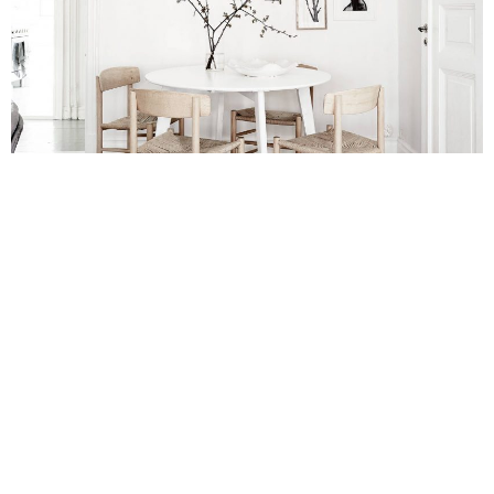
Trend: maak kennis met Lagom, de Zweedse
‘less is more’
« Vorige pagina
1
2
3
4
5
…
11
Volgende
pagina »
Abonneer je nu!